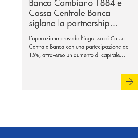
Banca Cambiano 1884 e
Cassa Centrale Banca
siglano la partnership
strategica
L’operazione prevede l’ingresso di Cassa
Centrale Banca con una partecipazione del
15%, attraverso un aumento di capitale
riservato di 40 milioni di euro. Una
partnership industriale strategica, fondata
sulla condivisione di valori comuni e sulla
prossimità ai territori, per ampliare l’offerta
e sostenere nuove opportunità di crescita e
sviluppo.