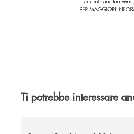
I fortunati vincitori verr
PER MAGGIORI INFOR
Ti potrebbe interessare an
/news/banca-cambiano-1884-e-cassa-centrale-ban