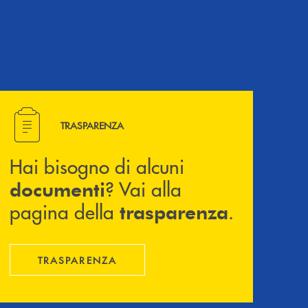
Hai bisogno di alcuni documenti ? Vai alla pagina della 
TRASPARENZA
Hai bisogno di alcuni
? Vai alla
documenti
pagina della
.
trasparenza
TRASPARENZA