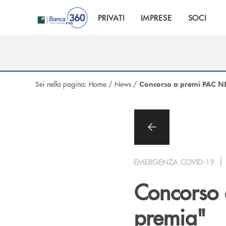
Salta al contenuto principale
PRIVATI
IMPRESE
SOCI
Sei nella pagina:
Home
/
News
/
Concorso a premi PAC NEF 
EMERGENZA COVID-19
Concorso a
premia"