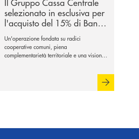
Il Gruppo Cassa Centrale
selezionato in esclusiva per
l'acquisto del 15% di Banca
Cambiano 1884
Un'operazione fondata su radici
cooperative comuni, piena
complementarietà territoriale e una visione
industriale di lungo periodo, nel pieno
rispetto dell'autonomia di Banca
Cambiano. Nei prossimi giorni verrà
avviato il periodo di negoziazione
esclusiva per la finalizzazione
dell’operazione.