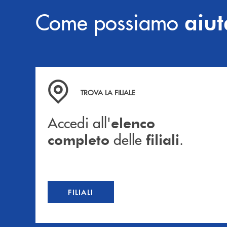
Come possiamo
aiut
Accedi all' elenco completo delle filiali .
TROVA LA FILIALE
Accedi all'
elenco
delle
.
completo
filiali
FILIALI