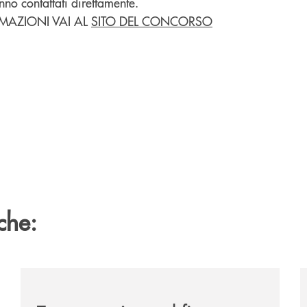
anno contattati direttamente.
MAZIONI VAI AL
SITO DEL CONCORSO
che:
ca-siglano-la-partnership-strategica/
/news/banca-360-fvg-e-udinese-calcio-tre-stagioni-in
/