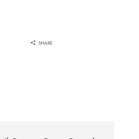
SHARE
sieme/
news/il-gruppo-cassa-centrale-selezionato-in-esclusiva-p