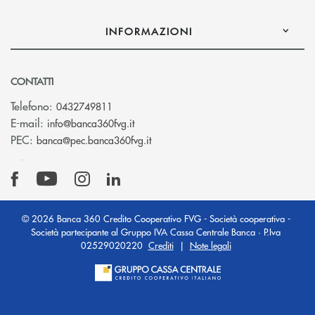
INFORMAZIONI
CONTATTI
Telefono:
0432749811
(si apre l’app di posta elettronica)
E-mail:
info@banca360fvg.it
(si apre l’app di posta elettronica)
PEC:
banca@pec.banca360fvg.it
© 2026 Banca 360 Credito Cooperativo FVG - Società cooperativa -
Società partecipante al Gruppo IVA Cassa Centrale Banca · P.Iva
02529020220
Crediti
|
Note legali