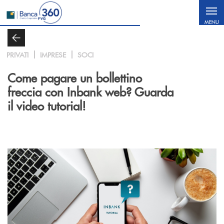
Salta al contenuto principale
MENU
PRIVATI
IMPRESE
SOCI
Come pagare un bollettino
freccia con Inbank web? Guarda
il video tutorial!