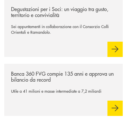
/news/degustazioni-per-i-soci-un-viaggio-tra-gusto-territorio-e-convivia
Degustazioni per i Soci: un viaggio tra gusto,
territorio e convivialità
Sei appuntamenti in collaborazione con il Consorzio Colli
Orientali e Ramandolo.
/news/assemblea-dei-soci-2026/
Banca 360 FVG compie 135 anni e approva un
bilancio da record
Utile a 41 milioni e masse intermediate a 7,2 miliardi