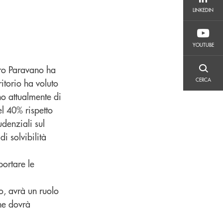
LINKEDIN
LINKEDIN
YOUTUBE
YOUTUBE
ndro Paravano ha
CERCA
CERCA
ritorio ha voluto
no attualmente di
el 40% rispetto
udenziali sul
i solvibilità
portare le
o, avrà un ruolo
he dovrà