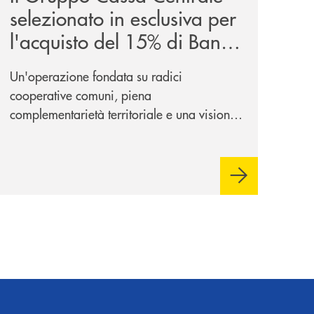
selezionato in esclusiva per
l'acquisto del 15% di Banca
Cambiano 1884
Un'operazione fondata su radici
cooperative comuni, piena
complementarietà territoriale e una visione
industriale di lungo periodo, nel pieno
rispetto dell'autonomia di Banca
Cambiano. Nei prossimi giorni verrà
avviato il periodo di negoziazione
esclusiva per la finalizzazione
dell’operazione.