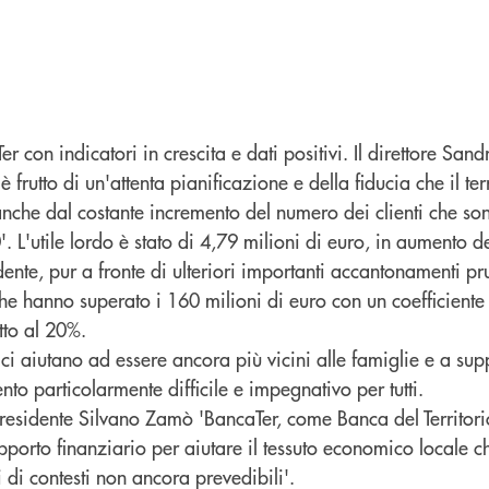
r con indicatori in crescita e dati positivi. Il direttore Sa
 frutto di un'attenta pianificazione e della fiducia che il ter
anche dal costante incremento del numero dei clienti che so
'. L'utile lordo è stato di 4,79 milioni di euro, in aumento d
ente, pur a fronte di ulteriori importanti accantonamenti pr
che hanno superato i 160 milioni di euro con un coefficiente d
tto al 20%.
e ci aiutano ad essere ancora più vicini alle famiglie e a sup
o particolarmente difficile e impegnativo per tutti.
presidente Silvano Zamò 'BancaTer, come Banca del Territori
porto finanziario per aiutare il tessuto economico locale c
di contesti non ancora prevedibili'.