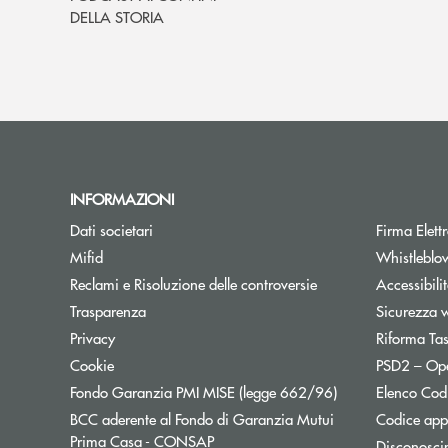
DELLA STORIA
INFORMAZIONI
Dati societari
Firma Elet
Mifid
Whistleblo
Reclami e Risoluzione delle controversie
Accessibili
Trasparenza
Sicurezza 
Privacy
Riforma Ta
Cookie
PSD2 – Op
Apre una nuova f
Fondo Garanzia PMI MISE (legge 662/96)
Elenco Codi
BCC aderente al Fondo di Garanzia Mutui
Codice appa
Apre una nuova finestra
Prima Casa - CONSAP
Disconosci