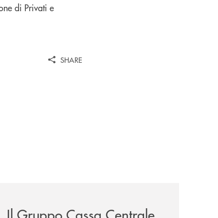
ne di Privati e
SHARE
sieme/
news/il-gruppo-cassa-centrale-selezionato-in-esclusiva-p
Il Gruppo Cassa Centrale