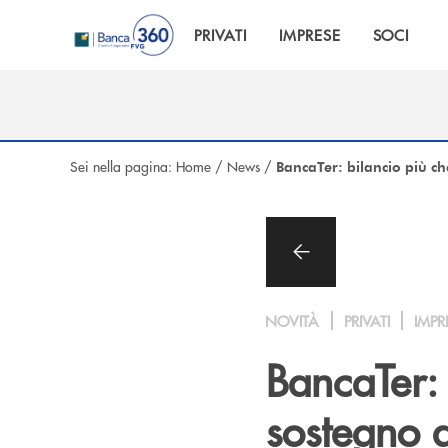
Salta al contenuto principale
PRIVATI
IMPRESE
SOCI
Sei nella pagina:
Home
/
News
/
BancaTer: bilancio più ch
NOVITÀ
PRIVATI
IMPR
BancaTer: 
sostegno al