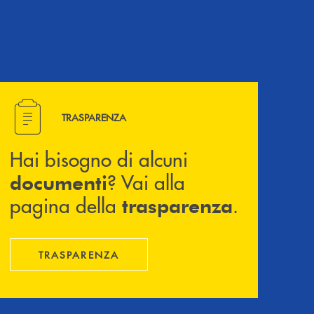
Hai bisogno di alcuni documenti ? Vai alla pagina della 
TRASPARENZA
Hai bisogno di alcuni
? Vai alla
documenti
pagina della
.
trasparenza
TRASPARENZA