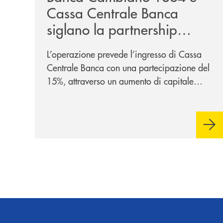
Cassa Centrale Banca
siglano la partnership
strategica
L’operazione prevede l’ingresso di Cassa
Centrale Banca con una partecipazione del
15%, attraverso un aumento di capitale
riservato di 40 milioni di euro. Una
partnership industriale strategica, fondata
sulla condivisione di valori comuni e sulla
prossimità ai territori, per ampliare l’offerta
e sostenere nuove opportunità di crescita e
sviluppo.