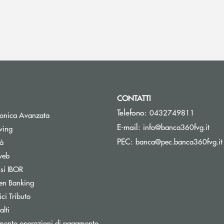
CONTATTI
Telefono:
0432749811
tronica Avanzata
(si 
E-mail:
info@banca360fvg.it
Apre una nuova finestra
wing
PEC:
banca@pec.banca360fvg.it
tà
web
Apre una nuova finestra
ssi IBOR
Apre una nuova finestra
en Banking
inestra
Apre una nuova finestra
ci Tributo
lti
mento operazioni di pagamento