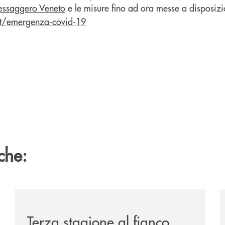
Messaggero Veneto
e le misure fino ad ora messe a disposizio
it/emergenza-covid-19
che:
ca-siglano-la-partnership-strategica/
/news/banca-360-fvg-e-udinese-calcio-tre-stagioni-in
/
Terza stagione al fianco