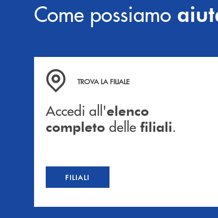
Come possiamo
aiut
Accedi all' elenco completo delle filiali .
TROVA LA FILIALE
Accedi all'
elenco
delle
.
completo
filiali
FILIALI