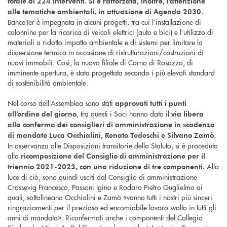
totale di 224 interventi.
Si è rafforzata, inoltre, l’attenzione
alle tematiche ambientali, in attuazione di Agenda 2030.
BancaTer è impegnata in alcuni progetti, tra cui l’installazione di
colonnine per la ricarica di veicoli elettrici (auto e bici) e l’utilizzo di
materiali a ridotto impatto ambientale e di sistemi per limitare la
dispersione termica in occasione di ristrutturazioni/costruzioni di
nuovi immobili. Così, la nuova filiale di Corno di Rosazzo, di
imminente apertura, è stata progettata secondo i più elevati standard
di sostenibilità ambientale.
Nel corso dell’Assemblea sono stati
approvati tutti i punti
, tra questi i Soci hanno dato il
all’ordine del giorno
via libera
alla conferma dei consiglieri di amministrazione in scadenza
.
di mandato Luca Occhialini, Renato Tedeschi e Silvano Zamò
In osservanza alle Disposizioni transitorie dello Statuto, si è proceduto
alla
ricomposizione del Consiglio di amministrazione per il
Alla
triennio 2021-2023, con una riduzione di tre componenti.
luce di ciò, sono quindi usciti dal Consiglio di amministrazione
Crassevig Francesco, Passoni Igino e Rodaro Pietro Guglielmo ai
quali, sottolineano Occhialini e Zamò «vanno tutti i nostri più sinceri
ringraziamenti per il prezioso ed encomiabile lavoro svolto in tutti gli
anni di mandato». Riconfermati anche i componenti del Collegio