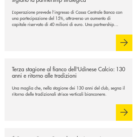
L’operazione prevede l’ingresso di Cassa Centrale Banca con
una partecipazione del 15%, attraverso un aumento di
capitale riservato di 40 milioni di euro. Una partnership
industriale strategica, fondata sulla condivisione di valori
comuni e sulla prossimità ai territori, per ampliare l’offerta e
sostenere nuove opportunità di crescita e sviluppo.
/news/banca-360-fvg-e-udinese-calcio-tre-stagioni-insieme/
Terza stagione al fianco dell'Udinese Calcio: 130
anni e ritorno alle tradizioni
Una maglia che, nella stagione dei 130 anni del club, segna il
ritorno delle tradizionali strisce verticali bianconere.
/news/il-gruppo-cassa-centrale-selezionato-in-esclusiva-per-lacquisto