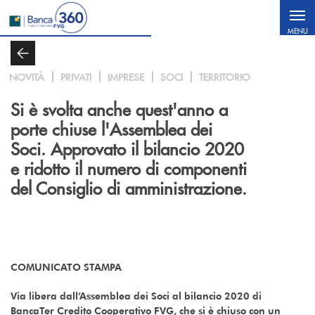
Salta al contenuto principale
MENU
NOVITÀ
PRIVATI
IMPRESE
SOCI
TERRITORIO
Si è svolta anche quest'anno a
porte chiuse l'Assemblea dei
Soci. Approvato il bilancio 2020
e ridotto il numero di componenti
del Consiglio di amministrazione.
COMUNICATO STAMPA
Via libera dall’Assemblea dei Soci al bilancio 2020 di
BancaTer Credito Cooperativo FVG, che si è chiuso con un