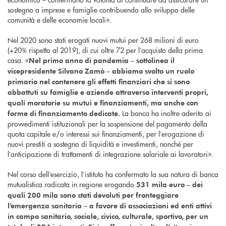
sostegno a imprese e famiglie contribuendo allo sviluppo delle
comunità e delle economie locali».
Nel 2020 sono stati erogati nuovi mutui per 268 milioni di euro
(+20% rispetto al 2019), di cui oltre 72 per l’acquisto della prima
casa. «
Nel primo anno di pandemia – sottolinea il
vicepresidente Silvano Zamò – abbiamo svolto un ruolo
primario nel contenere gli effetti finanziari che si sono
abbattuti su famiglie e aziende attraverso
interventi propri,
quali moratorie su mutui e finanziamenti, ma anche con
La banca ha inoltre aderito ai
forme di finanziamento dedicate.
provvedimenti istituzionali per la sospensione del pagamento della
quota capitale e/o interessi sui finanziamenti, per l’erogazione di
nuovi prestiti a sostegno di liquidità e investimenti, nonché per
l’anticipazione di trattamenti di integrazione salariale ai lavoratori».
Nel corso dell’esercizio, l’istituto ha confermato la sua natura di banca
mutualistica radicata in regione erogando
531 mila euro – dei
quali 200 mila sono stati devoluti per fronteggiare
l’emergenza sanitaria – a favore di associazioni ed enti attivi
in campo sanitario, sociale, civico, culturale, sportivo, per un