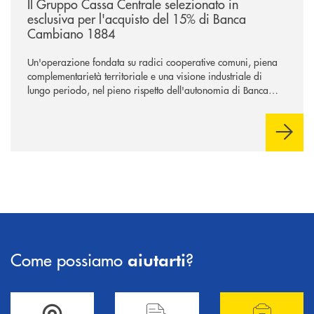
Il Gruppo Cassa Centrale selezionato in
esclusiva per l'acquisto del 15% di Banca
Cambiano 1884
Un'operazione fondata su radici cooperative comuni, piena
complementarietà territoriale e una visione industriale di
lungo periodo, nel pieno rispetto dell'autonomia di Banca
Cambiano. Nei prossimi giorni verrà avviato il periodo di
negoziazione esclusiva per la finalizzazione dell’operazione.
Come possiamo
?
aiutarti
Accedi all' elenco completo delle filiali .
Hai bisogno di informazioni? Contattaci !
Hai bisogno di alcuni