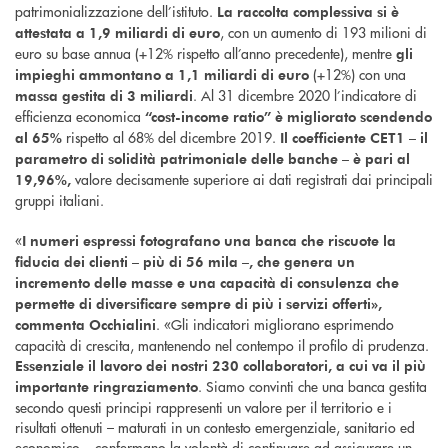
patrimonializzazione dell’istituto.
L
a raccolta complessiva si è
, con un aumento di 193 milioni di
attestata a 1,9 miliardi di euro
euro su base annua (+12% rispetto all’anno precedente), mentre
gli
(+12%) con una
impieghi ammontano a 1,1 miliardi di euro
. Al 31 dicembre 2020 l’indicatore di
massa gestita di 3 miliardi
efficienza economica
“cost-income ratio” è migliorato scendendo
rispetto al 68% del dicembre 2019.
al 65%
Il coefficiente CET1 – il
parametro di solidità patrimoniale delle banche – è pari al
valore decisamente superiore ai dati registrati dai principali
19,96%,
gruppi italiani.
«
I numeri espressi fotografano una banca che riscuote la
fiducia dei clienti – più di 56 mila –, che genera un
incremento delle masse e una capacità di consulenza che
permette di diversificare sempre di più i servizi offerti
»,
. «Gli indicatori migliorano esprimendo
commenta Occhialini
capacità di crescita, mantenendo nel contempo il profilo di prudenza.
Essenziale il lavoro dei nostri 230 collaboratori, a cui va il più
. Siamo convinti che una banca gestita
importante ringraziamento
secondo questi principi rappresenti un valore per il territorio e i
risultati ottenuti – maturati in un contesto emergenziale, sanitario ed
economico – confermano la volontà di continuare ad assicurare un