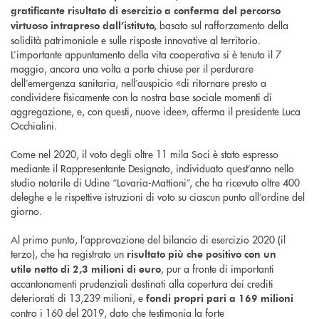
gratificante risultato di esercizio a conferma del percorso
basato sul rafforzamento della
virtuoso intrapreso dall’istituto,
solidità patrimoniale e sulle risposte innovative al territorio.
L’importante appuntamento della vita cooperativa si è tenuto il 7
maggio, ancora una volta a porte chiuse per il perdurare
dell’emergenza sanitaria, nell’auspicio «di ritornare presto a
condividere fisicamente con la nostra base sociale momenti di
aggregazione, e, con questi, nuove idee», afferma il presidente Luca
Occhialini.
Come nel 2020, il voto degli oltre 11 mila Soci è stato espresso
mediante il Rappresentante Designato, individuato quest’anno nello
studio notarile di Udine “Lovaria-Mattioni”, che ha ricevuto oltre 400
deleghe e le rispettive istruzioni di voto su ciascun punto all’ordine del
giorno.
Al primo punto, l’approvazione del bilancio di esercizio 2020 (il
terzo), che ha registrato un
risultato
più che positivo con un
, pur a fronte di importanti
utile netto di 2,3 milioni di euro
accantonamenti prudenziali destinati alla copertura dei crediti
deteriorati di 13,239 milioni, e
fondi propri par
i a 169 milioni
contro i 160 del 2019, dato che testimonia la forte