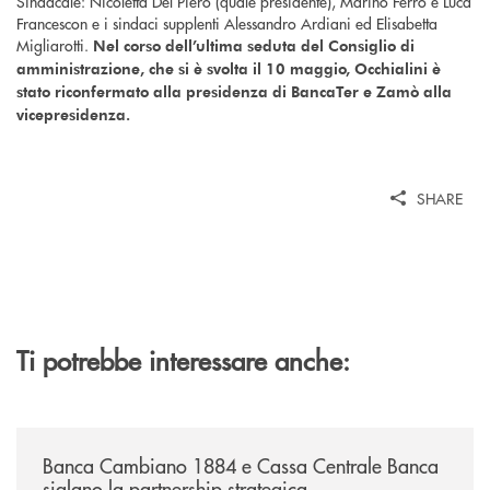
Sindacale: Nicoletta Del Piero (quale presidente), Marino Ferro e Luca
Francescon e i sindaci supplenti Alessandro Ardiani ed Elisabetta
Migliarotti.
Nel corso dell’ultima seduta del Consiglio di
amministrazione, che si è svolta il 10 maggio, Occhialini è
stato riconfermato alla presidenza di BancaTer e Zamò alla
vicepresidenza.
SHARE
Ti potrebbe interessare anche:
/news/banca-cambiano-1884-e-cassa-centrale-banca-siglano-la-partner
Banca Cambiano 1884 e Cassa Centrale Banca
siglano la partnership strategica