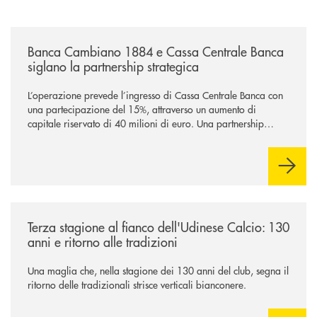
/news/banca-cambiano-1884-e-cassa-centrale-banca-siglano-la-partner
Banca Cambiano 1884 e Cassa Centrale Banca
siglano la partnership strategica
L’operazione prevede l’ingresso di Cassa Centrale Banca con
una partecipazione del 15%, attraverso un aumento di
capitale riservato di 40 milioni di euro. Una partnership
industriale strategica, fondata sulla condivisione di valori
comuni e sulla prossimità ai territori, per ampliare l’offerta e
sostenere nuove opportunità di crescita e sviluppo.
/news/banca-360-fvg-e-udinese-calcio-tre-stagioni-insieme/
Terza stagione al fianco dell'Udinese Calcio: 130
anni e ritorno alle tradizioni
Una maglia che, nella stagione dei 130 anni del club, segna il
ritorno delle tradizionali strisce verticali bianconere.