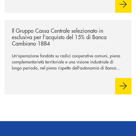
/news/il-gruppo-cassa-centrale-selezionato-in-esclusiva-per-lacquisto
Il Gruppo Cassa Centrale selezionato in
esclusiva per l'acquisto del 15% di Banca
Cambiano 1884
Un'operazione fondata su radici cooperative comuni, piena
complementarietà territoriale e una visione industriale di
lungo periodo, nel pieno rispetto dell'autonomia di Banca
Cambiano. Nei prossimi giorni verrà avviato il periodo di
negoziazione esclusiva per la finalizzazione dell’operazione.