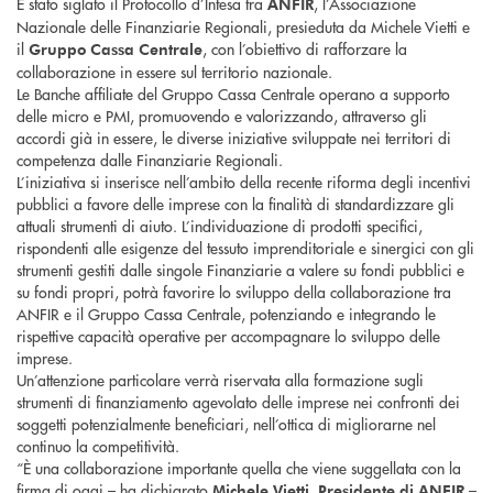
È stato siglato il Protocollo d’Intesa tra
, l’Associazione
ANFIR
Nazionale delle Finanziarie Regionali, presieduta da Michele Vietti e
il
, con l’obiettivo di rafforzare la
Gruppo
Cassa Centrale
collaborazione in essere sul territorio nazionale.
Le Banche affiliate del Gruppo Cassa Centrale operano a supporto
delle micro e PMI, promuovendo e valorizzando, attraverso gli
accordi già in essere, le diverse iniziative sviluppate nei territori di
competenza dalle Finanziarie Regionali.
L’iniziativa si inserisce nell’ambito della recente riforma degli incentivi
pubblici a favore delle imprese con la finalità di standardizzare gli
attuali strumenti di aiuto. L’individuazione di prodotti specifici,
rispondenti alle esigenze del tessuto imprenditoriale e sinergici con gli
strumenti gestiti dalle singole Finanziarie a valere su fondi pubblici e
su fondi propri, potrà favorire lo sviluppo della collaborazione tra
ANFIR e il Gruppo Cassa Centrale, potenziando e integrando le
rispettive capacità operative per accompagnare lo sviluppo delle
imprese.
Un’attenzione particolare verrà riservata alla formazione sugli
strumenti di finanziamento agevolato delle imprese nei confronti dei
soggetti potenzialmente beneficiari, nell’ottica di migliorarne nel
continuo la competitività.
“È una collaborazione importante quella che viene suggellata con la
firma di oggi – ha dichiarato
–
Michele Vietti, Presidente di ANFIR