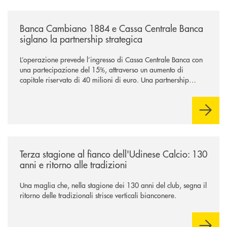
/news/banca-cambiano-1884-e-cassa-centrale-banca-siglano-la-partner
Banca Cambiano 1884 e Cassa Centrale Banca
siglano la partnership strategica
L’operazione prevede l’ingresso di Cassa Centrale Banca con
una partecipazione del 15%, attraverso un aumento di
capitale riservato di 40 milioni di euro. Una partnership
industriale strategica, fondata sulla condivisione di valori
comuni e sulla prossimità ai territori, per ampliare l’offerta e
sostenere nuove opportunità di crescita e sviluppo.
/news/banca-360-fvg-e-udinese-calcio-tre-stagioni-insieme/
Terza stagione al fianco dell'Udinese Calcio: 130
anni e ritorno alle tradizioni
Una maglia che, nella stagione dei 130 anni del club, segna il
ritorno delle tradizionali strisce verticali bianconere.