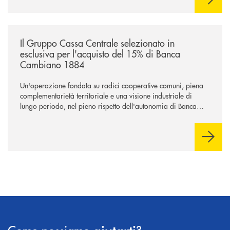
/news/il-gruppo-cassa-centrale-selezionato-in-esclusiva-per-lacquisto
Il Gruppo Cassa Centrale selezionato in
esclusiva per l'acquisto del 15% di Banca
Cambiano 1884
Un'operazione fondata su radici cooperative comuni, piena
complementarietà territoriale e una visione industriale di
lungo periodo, nel pieno rispetto dell'autonomia di Banca
Cambiano. Nei prossimi giorni verrà avviato il periodo di
negoziazione esclusiva per la finalizzazione dell’operazione.
Come possiamo
?