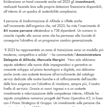
Evidenziano un trend crescente anche nel 2023 gli
,
investimenti
realizzati facendo leva sulle proprie dotazioni finanziarie disponibili,
all’interno di un quadro di sostenibilità complessiva.
Il percorso di trasformazione di Allitude si riflette anche
nell’incremento dell’organico che, nel 2023, ha visto l’inserimento di
attestandosi a 738 dipendenti. Un numero in
84 nuove persone
crescita rispetto allo scorso anno che ha permesso alla Società di
conseguire l’obiettivo di un progressivo cambio generazionale.
“Il 2023 ha rappresentato un anno di transizione verso un modello più
moderno, competitivo e solido” – ha commentato l’
Amministratore
. “Non solo abbiamo
Delegato di Allitude, Manuele Margini
saputo adattarci alle nuove sfide impegnandoci a garantire un
crescente sviluppo sul piano tecnologico e digitale, ma abbiamo
anche avuto una costante tensione all’arricchimento del catalogo
servizi dedicato alle nostre banche e al rafforzamento dell’ascolto
delle loro esigenze con l’obiettivo di innalzare, sempre più, il nostro
livello di servizio. Grazie ai nuovi ingressi e a un costante
investimento e valorizzazione delle competenze interne, Allitude ha
saputo completare numerosi progetti del Piano Operativo ICT, in linea
con il Piano Strategico di Gruppo. Un investimento sulle persone che