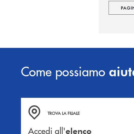
PAGI
Come possiamo
aiut
Accedi all' elenco completo delle filiali .
TROVA LA FILIALE
Accedi all'
elenco