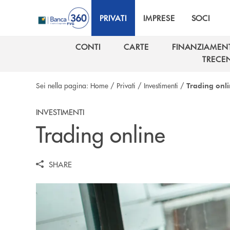
Salta al contenuto principale
PRIVATI
IMPRESE
SOCI
CONTI
CARTE
FINANZIAMENT
CONTI
CARTE
FINANZIAMENT
TRECE
TRECE
Sei nella pagina:
Home
/
Privati
/
Investimenti
/
Trading onl
INVESTIMENTI
Trading online
SHARE