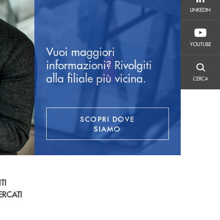
LINKEDIN
LINKEDIN
YOUTUBE
YOUTUBE
Vuoi maggiori
informazioni? Rivolgiti
CERCA
alla filiale più vicina.
CERCA
SCOPRI DOVE
SIAMO
TI
ERCATI