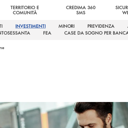
TERRITORIO E
CREDIMA 360
SICU
COMUNITÀ
SMS
W
I
INVESTIMENTI
MINORI
PREVIDENZA
I
INVESTIMENTI
MINORI
PREVIDENZA
NTOSESSANTA
FEA
CASE DA SOGNO PER BANCA
NTOSESSANTA
FEA
CASE DA SOGNO PER BANCA
ine