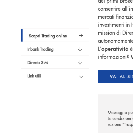
dei primi brok
consentire all’i
mercati finanzi
investimenti in 
mission di Direct
Scopri Trading online
autonomamente a
L’
operatività
Inbank Trading
informazioni?
V
Directa SIM
Link utili
VAI AL S
Messaggio pub
Le condizioni 
sezione “Trasp