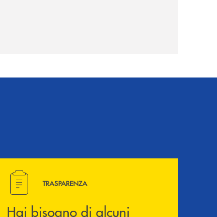
Hai bisogno di alcuni documenti ? Vai alla pagina della 
TRASPARENZA
Hai bisogno di alcuni