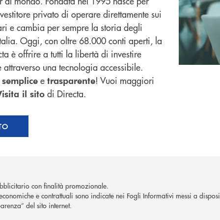
er al mondo. Fondata nel 1995 nasce per
nvestitore privato di operare direttamente sui
ari e cambia per sempre la storia degli
Italia. Oggi, con oltre 68.000 conti aperti, la
a è offrire a tutti la libertà di investire
ttraverso una tecnologia accessibile.
è
e
! Vuoi maggiori
semplice
trasparente
di Directa.
isita il sito
ITO
blicitario con finalità promozionale.
economiche e contrattuali sono indicate nei Fogli Informativi messi a disposiz
arenza” del sito internet.