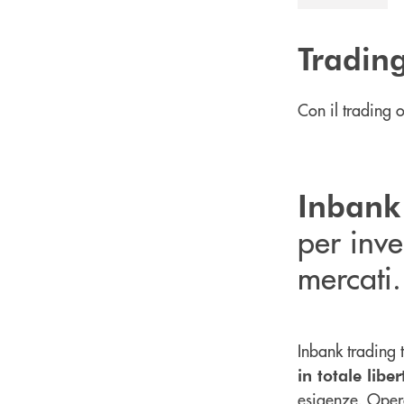
Trading
Con il trading o
Inbank
per inve
mercati.
Inbank trading 
in totale liber
esigenze. Opera