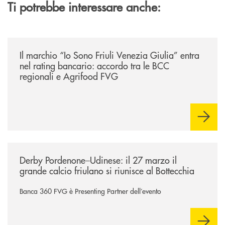
Ti potrebbe interessare anche:
/news/presentati-gli-accordi-tra-le-bcc-della-regione-e-agrifood-fvg/
Il marchio “Io Sono Friuli Venezia Giulia” entra
nel rating bancario: accordo tra le BCC
regionali e Agrifood FVG
/news/derby-pordenone-udinese/
Derby Pordenone–Udinese: il 27 marzo il
grande calcio friulano si riunisce al Bottecchia
Banca 360 FVG è Presenting Partner dell’evento