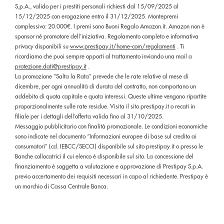
S,p.A., valido per i prestiti personali richiesti dal 15/09/2025 al
15/12/2025 con erogazione entro il 31/12/2025. Montepremi
complessivo: 20.000€. I premi sono Buoni Regalo Amazon.it. Amazon non è
sponsor né promotore dell’iniziativa. Regolamento completo e informativa
privacy disponibili su
www.prestipay.it/home-com/regolamenti
. Ti
ricordiamo che puoi sempre opporti al trattamento inviando una mail a
protezione.dati@prestipay.it
.
La promozione “Salta la Rata” prevede che le rate relative al mese di
dicembre, per ogni annualità di durata del contratto, non comportano un
addebito di quota capitale e quota interessi. Queste ultime vengono ripartite
proporzionalmente sulle rate residue. Visita il sito prestipay.it o recati in
filiale per i dettagli dell’offerta valida fino al 31/10/2025.
Messaggio pubblicitario con finalità promozionale. Le condizioni economiche
sono indicate nel documento “Informazioni europee di base sul credito ai
consumatori” (cd. IEBCC/SECCI) disponibile sul sito prestipay.it o presso le
Banche collocatrici il cui elenco è disponibile sul sito. La concessione del
finanziamento è soggetta a valutazione e approvazione di Prestipay S.p.A.
previo accertamento dei requisiti necessari in capo al richiedente. Prestipay è
un marchio di Cassa Centrale Banca.