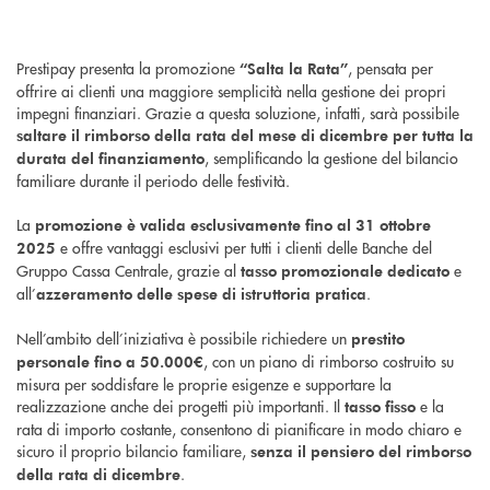
Prestipay presenta la promozione
, pensata per
“Salta la Rata”
offrire ai clienti una maggiore semplicità nella gestione dei propri
impegni finanziari. Grazie a questa soluzione, infatti, sarà possibile
saltare il rimborso della rata del mese di dicembre per tutta la
, semplificando la gestione del bilancio
durata del finanziamento
familiare durante il periodo delle festività.
La
promozione è valida esclusivamente fino al 31 ottobre
e offre vantaggi esclusivi per tutti i clienti delle Banche del
2025
Gruppo Cassa Centrale, grazie al
e
tasso promozionale dedicato
all’
.
azzeramento delle spese di istruttoria pratica
Nell’ambito dell’iniziativa è possibile richiedere un
prestito
, con un piano di rimborso costruito su
personale fino a 50.000€
misura per soddisfare le proprie esigenze e supportare la
realizzazione anche dei progetti più importanti. Il
e la
tasso fisso
rata di importo costante, consentono di pianificare in modo chiaro e
sicuro il proprio bilancio familiare,
senza il pensiero del rimborso
.
della rata di dicembre