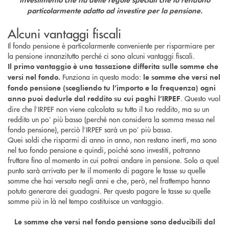
particolarmente adatto ad investire per la pensione.
Alcuni vantaggi fiscali
Il fondo pensione è particolarmente conveniente per risparmiare per
la pensione innanzitutto perché ci sono alcuni vantaggi fiscali.
Il primo vantaggio è una tassazione differita sulle somme che
Funziona in questo modo:
versi nel fondo.
le somme che versi nel
fondo pensione (scegliendo tu l’importo e la frequenza) ogni
. Questo vuol
anno puoi dedurle dal reddito su cui paghi l’IRPEF
dire che l’IRPEF non viene calcolata su tutto il tuo reddito, ma su un
reddito un po’ più basso (perché non considera la somma messa nel
fondo pensione), perciò l’IRPEF sarà un po’ più bassa.
Quei soldi che risparmi di anno in anno, non restano inerti, ma sono
nel tuo fondo pensione e quindi, poiché sono investiti, potranno
fruttare fino al momento in cui potrai andare in pensione. Solo a quel
punto sarà arrivato per te il momento di pagare le tasse su quelle
somme che hai versato negli anni e che, però, nel frattempo hanno
potuto generare dei guadagni. Per questo pagare le tasse su quelle
somme più in là nel tempo costituisce un vantaggio.
Le somme che versi nel fondo pensione sono deducibili dal