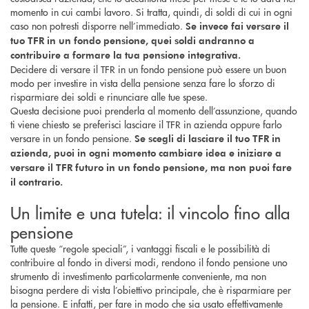
momento in cui cambi lavoro. Si tratta, quindi, di soldi di cui in ogni
caso non potresti disporre nell’immediato.
Se invece fai versare il
tuo TFR in un fondo pensione, quei soldi andranno a
contribuire a formare la tua pensione integrativa.
Decidere di versare il TFR in un fondo pensione può essere un buon
modo per investire in vista della pensione senza fare lo sforzo di
risparmiare dei soldi e rinunciare alle tue spese.
Questa decisione puoi prenderla al momento dell’assunzione, quando
ti viene chiesto se preferisci lasciare il TFR in azienda oppure farlo
versare in un fondo pensione.
Se scegli di lasciare il tuo TFR in
azienda, puoi in ogni momento cambiare idea e iniziare a
versare il TFR futuro in un fondo pensione, ma non puoi fare
il contrario.
Un limite e una tutela: il vincolo fino alla
pensione
Tutte queste “regole speciali”, i vantaggi fiscali e le possibilità di
contribuire al fondo in diversi modi, rendono il fondo pensione uno
strumento di investimento particolarmente conveniente, ma non
bisogna perdere di vista l’obiettivo principale, che è risparmiare per
la pensione. E infatti, per fare in modo che sia usato effettivamente