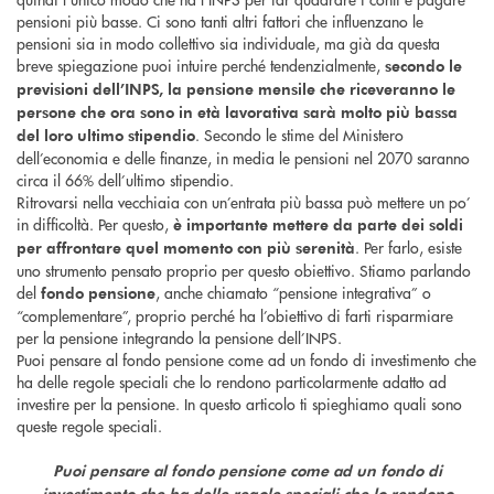
pensioni più basse. Ci sono tanti altri fattori che influenzano le
pensioni sia in modo collettivo sia individuale, ma già da questa
breve spiegazione puoi intuire perché tendenzialmente,
secondo le
previsioni dell’INPS, la pensione mensile che riceveranno le
persone che ora sono in età lavorativa sarà molto più bassa
. Secondo le stime del Ministero
del loro ultimo stipendio
dell’economia e delle finanze, in media le pensioni nel 2070 saranno
circa il 66% dell’ultimo stipendio.
Ritrovarsi nella vecchiaia con un’entrata più bassa può mettere un po’
in difficoltà. Per questo,
è importante mettere da parte dei soldi
. Per farlo, esiste
per affrontare quel momento con più serenità
uno strumento pensato proprio per questo obiettivo. Stiamo parlando
del
, anche chiamato “pensione integrativa” o
fondo pensione
“complementare”, proprio perché ha l’obiettivo di farti risparmiare
per la pensione integrando la pensione dell’INPS.
Puoi pensare al fondo pensione come ad un fondo di investimento che
ha delle regole speciali che lo rendono particolarmente adatto ad
investire per la pensione. In questo articolo ti spieghiamo quali sono
queste regole speciali.
Puoi pensare al fondo pensione come ad un fondo di
investimento che ha delle regole speciali che lo rendono