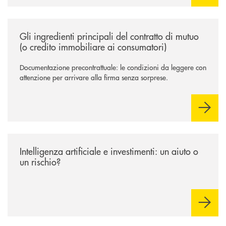
/news/gli-ingredienti-principali-del-contratto-di-mutuo-o-credito-immob
Gli ingredienti principali del contratto di mutuo
(o credito immobiliare ai consumatori)
Documentazione precontrattuale: le condizioni da leggere con
attenzione per arrivare alla firma senza sorprese.
/news/intelligenza-artificiale-e-investimenti-un-aiuto-o-un-rischio/
Intelligenza artificiale e investimenti: un aiuto o
un rischio?