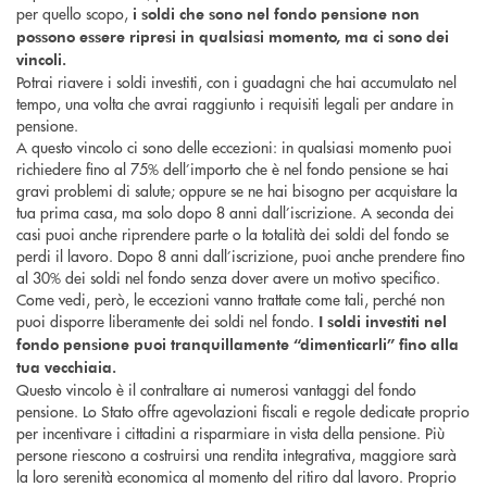
per quello scopo,
i soldi che sono nel fondo pensione non
possono essere ripresi in qualsiasi momento, ma ci sono dei
vincoli.
Potrai riavere i soldi investiti, con i guadagni che hai accumulato nel
tempo, una volta che avrai raggiunto i requisiti legali per andare in
pensione.
A questo vincolo ci sono delle eccezioni: in qualsiasi momento puoi
richiedere fino al 75% dell’importo che è nel fondo pensione se hai
gravi problemi di salute; oppure se ne hai bisogno per acquistare la
tua prima casa, ma solo dopo 8 anni dall’iscrizione. A seconda dei
casi puoi anche riprendere parte o la totalità dei soldi del fondo se
perdi il lavoro. Dopo 8 anni dall’iscrizione, puoi anche prendere fino
al 30% dei soldi nel fondo senza dover avere un motivo specifico.
Come vedi, però, le eccezioni vanno trattate come tali, perché non
puoi disporre liberamente dei soldi nel fondo.
I soldi investiti nel
fondo pensione puoi tranquillamente “dimenticarli” fino alla
tua vecchiaia.
Questo vincolo è il contraltare ai numerosi vantaggi del fondo
pensione. Lo Stato offre agevolazioni fiscali e regole dedicate proprio
per incentivare i cittadini a risparmiare in vista della pensione. Più
persone riescono a costruirsi una rendita integrativa, maggiore sarà
la loro serenità economica al momento del ritiro dal lavoro. Proprio