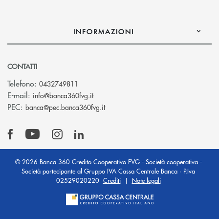
INFORMAZIONI
CONTATTI
Telefono:
0432749811
(si apre l’app di posta elettronica)
E-mail:
info@banca360fvg.it
(si apre l’app di posta elettronica)
PEC:
banca@pec.banca360fvg.it
© 2026 Banca 360 Credito Cooperativo FVG - Società cooperativa -
Società partecipante al Gruppo IVA Cassa Centrale Banca · P.Iva
02529020220
Crediti
|
Note legali