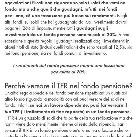
agevolazioni fiscali non riguardano solo i soldi che versi nel
fondo, ma anche quelli che guadagni. Infatti, nei fondi
Negli
pensione, c’è una tassazione più bassa sui rendimenti.
altri fondi, sui soldi che hai guadagnato dal tuo investimento dovrai
pagare il 26% di imposte, mentre tutti
i guadagni sugli
. Fanno
investimenti da un fondo pensione sono tassati al 20%
eccezione a questa regola i guadagni realizzati dagli investimenti in
alcuni titoli di stato (inclusi quelli italiani) che sono tassati al 12,5%, sia
nei fondi pensione, sia nei fondi comuni di investimento.
I rendimenti del fondo pensione hanno una tassazione
agevolata al 20%.
Perché versare il TFR nel fondo pensione?
Un’altra regola speciale del fondo pensione rispetto ad un qualsiasi
altro fondo riguarda la modalità con cui puoi versare dei soldi nel
fondo. Infatti,
se hai un lavoro dipendente, puoi far versare il
tuo TFR (il trattamento di fine rapporto) in un fondo pensione.
Il TFR è un gruzzolo di soldi che fa parte della tua retribuzione ma che
non ti viene dato mensilmente insieme al resto dello stipendio. Far
versare il TFR in un fondo pensione è un’alternativa a lasciare che lo
custodisca l’azienda, che lo accantona mese per mese e te lo darà nel