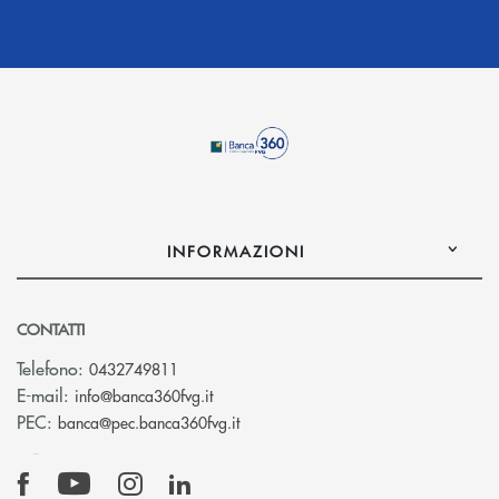
INFORMAZIONI
CONTATTI
Telefono:
0432749811
(si apre l’app di posta elettronica)
E-mail:
info@banca360fvg.it
(si apre l’app di posta elettronica)
PEC:
banca@pec.banca360fvg.it