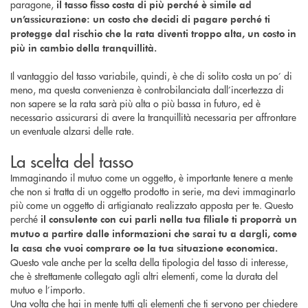
paragone,
il tasso fisso costa di più perché è simile ad
un’assicurazione: un costo che decidi di pagare perché ti
protegge dal rischio che la rata diventi troppo alta, un costo in
più in cambio della tranquillità.
Il vantaggio del tasso variabile, quindi, è che di solito costa un po’ di
meno, ma questa convenienza è controbilanciata dall’incertezza di
non sapere se la rata sarà più alta o più bassa in futuro, ed è
necessario assicurarsi di avere la tranquillità necessaria per affrontare
un eventuale alzarsi delle rate.
La scelta del tasso
Immaginando il mutuo come un oggetto, è importante tenere a mente
che non si tratta di un oggetto prodotto in serie, ma devi immaginarlo
più come un oggetto di artigianato realizzato apposta per te. Questo
perché
il consulente con cui parli nella tua filiale ti proporrà un
mutuo a partire dalle informazioni che sarai tu a dargli, come
la casa che vuoi comprare oe la tua situazione economica.
Questo vale anche per la scelta della tipologia del tasso di interesse,
che è strettamente collegato agli altri elementi, come la durata del
mutuo e l’importo.
Una volta che hai in mente tutti gli elementi che ti servono per chiedere