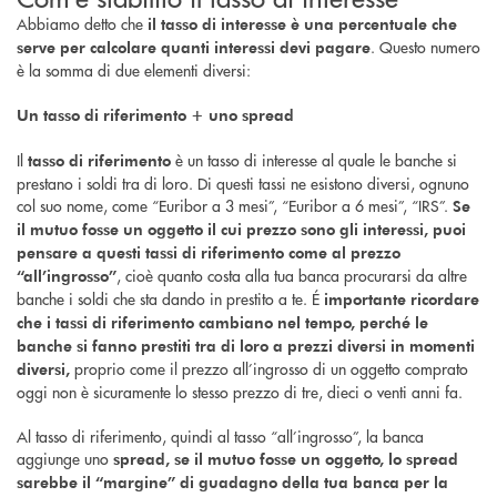
Abbiamo detto che
il tasso di interesse è una percentuale che
. Questo numero
serve per calcolare quanti interessi devi pagare
è la somma di due elementi diversi:
Un tasso di riferimento + uno spread
Il
è un tasso di interesse al quale le banche si
tasso di riferimento
prestano i soldi tra di loro. Di questi tassi ne esistono diversi, ognuno
col suo nome, come “Euribor a 3 mesi”, “Euribor a 6 mesi”, “IRS”.
Se
il mutuo fosse un oggetto il cui prezzo sono gli interessi, puoi
pensare a questi tassi di riferimento come al prezzo
, cioè quanto costa alla tua banca procurarsi da altre
“all’ingrosso”
banche i soldi che sta dando in prestito a te. É
importante ricordare
che i tassi di riferimento cambiano nel tempo, perché le
banche si fanno prestiti tra di loro a prezzi diversi in momenti
proprio come il prezzo all’ingrosso di un oggetto comprato
diversi,
oggi non è sicuramente lo stesso prezzo di tre, dieci o venti anni fa.
Al tasso di riferimento, quindi al tasso “all’ingrosso”, la banca
aggiunge uno
spread, se il mutuo fosse un oggetto, lo spread
sarebbe il “margine” di guadagno della tua banca per la