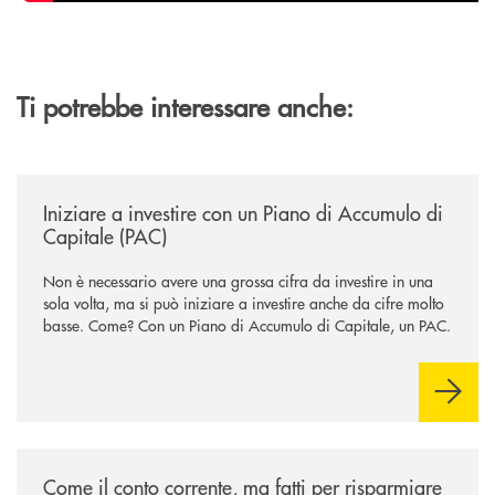
Ti potrebbe interessare anche:
/news/iniziare-a-investire-con-un-piano-di-accumulo-di-capitale-pac/
Iniziare a investire con un Piano di Accumulo di
Capitale (PAC)
Non è necessario avere una grossa cifra da investire in una
sola volta, ma si può iniziare a investire anche da cifre molto
basse. Come? Con un Piano di Accumulo di Capitale, un PAC.
/news/come-il-conto-corrente-ma-fatti-per-risparmiare/
Come il conto corrente, ma fatti per risparmiare