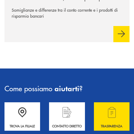
Somiglianze e differenze tra il conto corrente e i prodotti di
risparmio bancari
Come possiamo
?
aiutarti
Accedi all' elenco completo delle filiali .
Hai bisogno di informazioni? Contattaci !
Hai bisogno di alcuni
TROVA LA FILIALE
CONTATTO DIRETTO
TRASPARENZA