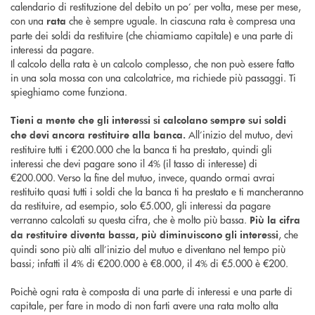
calendario di restituzione del debito un po’ per volta, mese per mese,
con una
che è sempre uguale. In ciascuna rata è compresa una
rata
parte dei soldi da restituire (che chiamiamo capitale) e una parte di
interessi da pagare.
Il calcolo della rata è un calcolo complesso, che non può essere fatto
in una sola mossa con una calcolatrice, ma richiede più passaggi. Ti
spieghiamo come funziona.
Tieni a mente che gli interessi si calcolano sempre sui soldi
All’inizio del mutuo, devi
che devi ancora restituire alla banca.
restituire tutti i €200.000 che la banca ti ha prestato, quindi gli
interessi che devi pagare sono il 4% (il tasso di interesse) di
€200.000. Verso la fine del mutuo, invece, quando ormai avrai
restituito quasi tutti i soldi che la banca ti ha prestato e ti mancheranno
da restituire, ad esempio, solo €5.000, gli interessi da pagare
verranno calcolati su questa cifra, che è molto più bassa.
Più la cifra
, che
da restituire diventa bassa, più diminuiscono gli interessi
quindi sono più alti all’inizio del mutuo e diventano nel tempo più
bassi; infatti il 4% di €200.000 è €8.000, il 4% di €5.000 è €200.
Poichè ogni rata è composta di una parte di interessi e una parte di
capitale, per fare in modo di non farti avere una rata molto alta