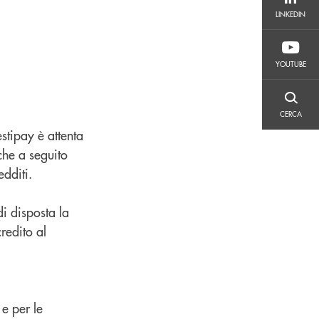
LINKEDIN
LINKEDIN
YOUTUBE
YOUTUBE
CERCA
CERCA
stipay è attenta
nche a seguito
edditi.
di disposta la
redito al
 e per le