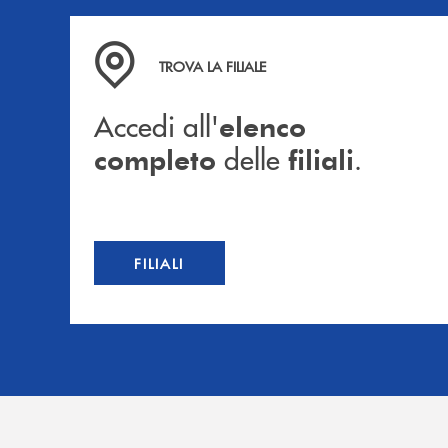
Accedi all' elenco completo delle filiali .
TROVA LA FILIALE
Accedi all'
elenco
delle
.
completo
filiali
FILIALI