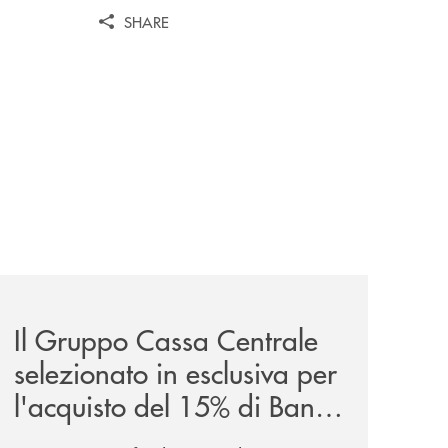
SHARE
sieme/
news/il-gruppo-cassa-centrale-selezionato-in-esclusiva-p
Il Gruppo Cassa Centrale
selezionato in esclusiva per
l'acquisto del 15% di Banca
Cambiano 1884