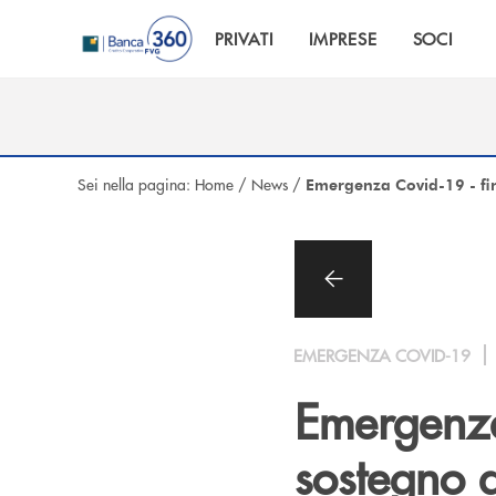
Salta al contenuto principale
PRIVATI
IMPRESE
SOCI
Sei nella pagina:
Home
/
News
/
Emergenza Covid-19 - fi
EMERGENZA COVID-19
Emergenza
sostegno d