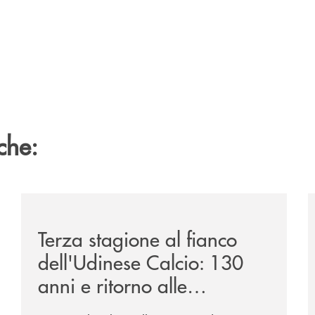
che:
ca-siglano-la-partnership-strategica/
/news/banca-360-fvg-e-udinese-calcio-tre-stagioni-in
/
Terza stagione al fianco
dell'Udinese Calcio: 130
anni e ritorno alle
tradizioni