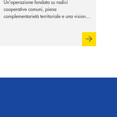
Un'operazione fondata su radici
cooperative comuni, piena
complementarietà territoriale e una visione
industriale di lungo periodo, nel pieno
rispetto dell'autonomia di Banca
Cambiano. Nei prossimi giorni verrà
avviato il periodo di negoziazione
esclusiva per la finalizzazione
dell’operazione.