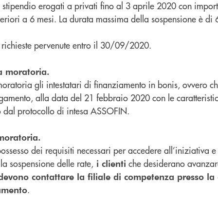
o stipendio erogati a privati fino al 3 aprile 2020 con import
eriori a 6 mesi. La durata massima della sospensione è di 6
 richieste pervenute entro il 30/09/2020.
a moratoria.
ratoria gli intestatari di finanziamento in bonis, ovvero c
gamento, alla data del 21 febbraio 2020 con le caratteristic
 dal protocollo di intesa ASSOFIN.
moratoria.
 possesso dei requisiti necessari per accedere all’iniziativa e
lla sospensione delle rate,
che desiderano avanzare
i clienti
devono contattare la filiale di competenza presso la
.
iamento