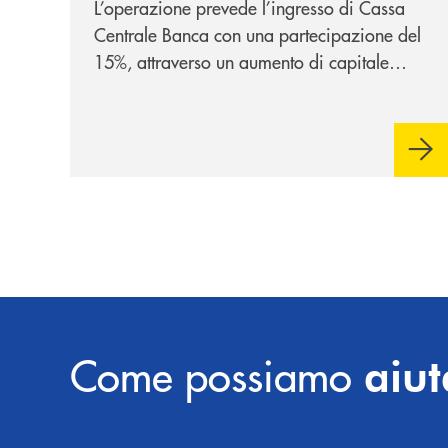
L’operazione prevede l’ingresso di Cassa
Centrale Banca con una partecipazione del
15%, attraverso un aumento di capitale
riservato di 40 milioni di euro. Una
partnership industriale strategica, fondata
sulla condivisione di valori comuni e sulla
prossimità ai territori, per ampliare l’offerta
e sostenere nuove opportunità di crescita e
sviluppo.
Come possiamo
aiut