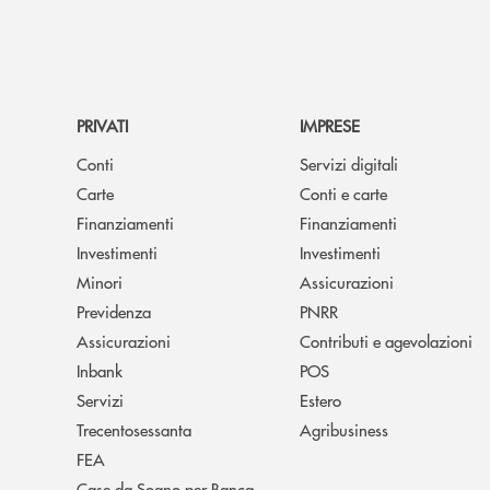
PRIVATI
IMPRESE
Conti
Servizi digitali
Carte
Conti e carte
Finanziamenti
Finanziamenti
Investimenti
Investimenti
Minori
Assicurazioni
Previdenza
PNRR
Assicurazioni
Contributi e agevolazioni
Inbank
POS
Servizi
Estero
Trecentosessanta
Agribusiness
FEA
Case da Sogno per Banca