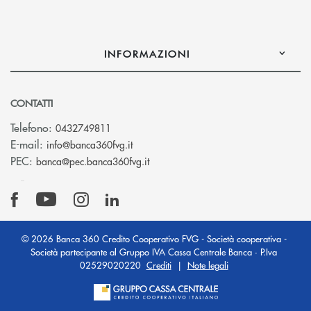
INFORMAZIONI
CONTATTI
Telefono:
0432749811
(si apre l’app di posta elettronica)
E-mail:
info@banca360fvg.it
(si apre l’app di posta elettronica)
PEC:
banca@pec.banca360fvg.it
© 2026 Banca 360 Credito Cooperativo FVG - Società cooperativa -
Società partecipante al Gruppo IVA Cassa Centrale Banca · P.Iva
02529020220
Crediti
|
Note legali