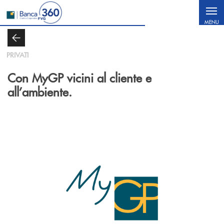
Salta al contenuto principale
MENU
PRIVATI
Con MyGP vicini al cliente e
all’ambiente.