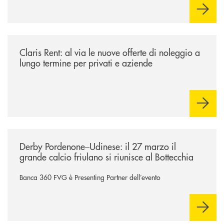
/news/claris-rent-al-via-le-nuove-offerte-di-noleggio-a-lungo-termine-p
Claris Rent: al via le nuove offerte di noleggio a
lungo termine per privati e aziende
/news/derby-pordenone-udinese/
Derby Pordenone–Udinese: il 27 marzo il
grande calcio friulano si riunisce al Bottecchia
Banca 360 FVG è Presenting Partner dell’evento