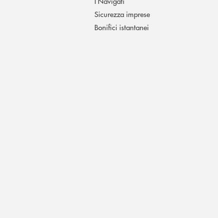
I Navigati
Sicurezza imprese
Bonifici istantanei