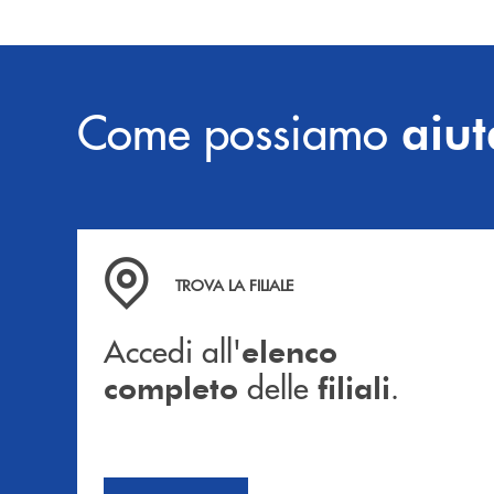
Come possiamo
aiut
Accedi all' elenco completo delle filiali .
TROVA LA FILIALE
Accedi all'
elenco
delle
.
completo
filiali