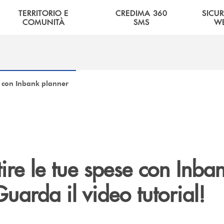
TERRITORIO E
CREDIMA 360
SICU
COMUNITÀ
SMS
W
e con Inbank planner
re le tue spese con Inba
uarda il video tutorial!