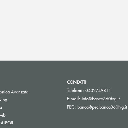
CONTATTI
Telefono:
0432749811
tronica Avanzata
(si 
E-mail:
info@banca360fvg.it
Apre una nuova finestra
wing
PEC:
banca@pec.banca360fvg.it
tà
web
Apre una nuova finestra
ssi IBOR