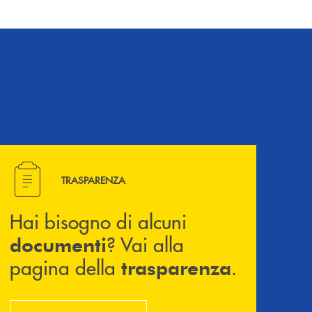
Hai bisogno di alcuni documenti ? Vai alla pagina della 
TRASPARENZA
Hai bisogno di alcuni
? Vai alla
documenti
pagina della
.
trasparenza