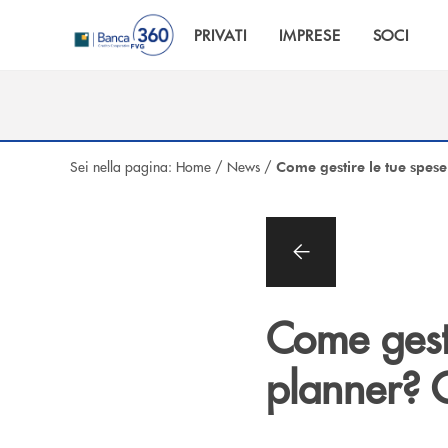
Salta al contenuto principale
PRIVATI
IMPRESE
SOCI
Sei nella pagina:
Home
/
News
/
Come gestire le tue spes
Come gesti
planner? G