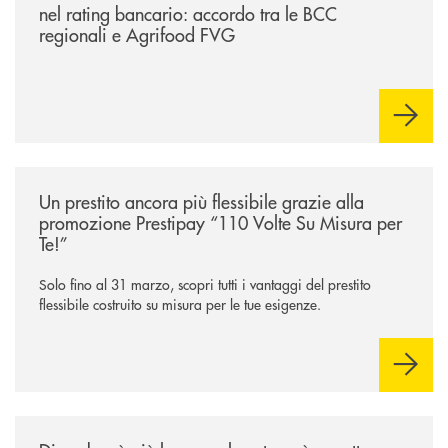
nel rating bancario: accordo tra le BCC
regionali e Agrifood FVG
/news/prestipay-110-volte-su-misura-per-te/
Un prestito ancora più flessibile grazie alla
promozione Prestipay “110 Volte Su Misura per
Te!”
Solo fino al 31 marzo, scopri tutti i vantaggi del prestito
flessibile costruito su misura per le tue esigenze.
/news/salta-la-rata-di-prestipay-solo-fino-al-31-ottobre-2025/