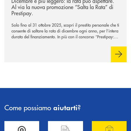
Dicembre è più leggero: la rata può aspettare.
Al via la nuova promozione “Salta la Rata” di
Prestipay.
Solo fino al 31 ottobre 2025, scopri il prestito personale che ti
consente di saltare la rata di dicembre ogni anno, per l’intera
durata del finanziamento. In più con il concorso “Prestipay: la
scelta che ti premia”, ottieni un prestito Prestipay e puoi
vincere uno dei 400 Buoni Regalo Amazon.it* da 50€ in
palio.
Come possiamo
?
aiutarti
Accedi all' elenco completo delle filiali .
Hai bisogno di informazioni? Contattaci !
Hai bisogno di alcuni