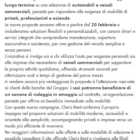
su una selezione di
lungo termine
automobili e veicoli
, pensata per rispondere alle esigenze di mobilità di
commerciali
.
privati, professionisti e aziende
Le nuove proposte saranno attive a partire dal
e
20 febbraio
includeranno soluzioni flessibili e personalizzabili, con canoni chiari e
servizi integrati che comprendono manutenzione, copertura
assicurativa e assistenza, per una gestione del veicolo semplice e
senza pensieri.
L’iniziativa si rivolge sia a chi utilizza l’auto per esigenze personali sia
alle imprese che necessitano di
per supportare
veicoli commerciali
la propria attività quotidiana, offrendo strumenti concreti per
ottimizzare costi e tempi di gestione del parco mezzi.
A rendere ancora più vantaggiosa la proposta è l’attenzione riservata
ai clienti delle banche del Gruppo:
i soci potranno beneficiare di
sul contratto, un’agevolazione
un canone di noleggio in omaggio
pensata per offrire un beneficio immediato sulla mobilità.
Con questa nuova campagna, Claris Rent conferma il proprio
impegno nel proporre soluzioni di mobilità moderne, accessibili e
orientate alla semplicità, accompagnando privati e imprese verso un
modo più efficiente di muoversi.
Per maggiori informazioni sulle offerte e sulle modalità di adesione è
possibile consultare il sito ufficiale Claris Rent o rivolgersi alle filiali