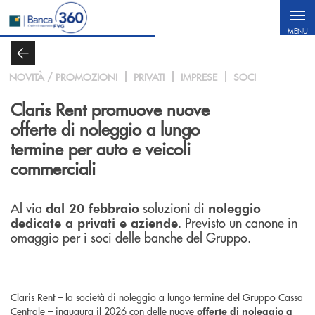
Salta al contenuto principale
MENU
NOVITÀ / PROMOZIONI
PRIVATI
IMPRESE
SOCI
Claris Rent promuove nuove
offerte di noleggio a lungo
termine per auto e veicoli
commerciali
Al via
soluzioni di
dal 20 febbraio
noleggio
. Previsto un canone in
dedicate a privati e aziende
omaggio per i soci delle banche del Gruppo.
Claris Rent – la società di noleggio a lungo termine del Gruppo Cassa
Centrale – inaugura il 2026 con delle nuove
offerte di noleggio a