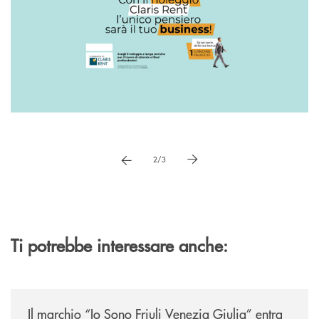
Pause
vai a immagne precedente
vai a immagine successiva
2/3
Ti potrebbe interessare anche:
/news/presentati-gli-accordi-tra-le-bcc-della-regione-e-agrifood-fvg/
Il marchio “Io Sono Friuli Venezia Giulia” entra