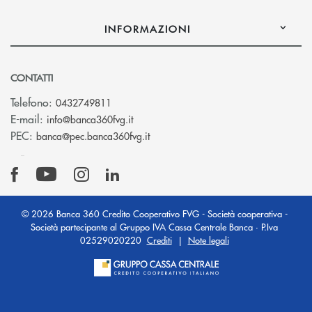
INFORMAZIONI
CONTATTI
Telefono:
0432749811
(si apre l’app di posta elettronica)
E-mail:
info@banca360fvg.it
(si apre l’app di posta elettronica)
PEC:
banca@pec.banca360fvg.it
© 2026 Banca 360 Credito Cooperativo FVG - Società cooperativa -
Società partecipante al Gruppo IVA Cassa Centrale Banca · P.Iva
02529020220
Crediti
|
Note legali