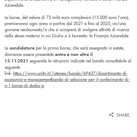
Aziendale.
Le borse, del valore di 75 mila euro complessivi (15.000 euro l’una),
premieranno ogni anno a partire dal 2021 e fino al 2025, un/una
giovane neolaureato/a che si occuperà di svolgere attività di ricerca
nella stessa materia in cui Giulia si è laureata: la Finanza Aziendale.
Le
per la prima borsa, che sarà assegnata in estate,
candidature
dovranno essere presentate
entro e non oltre il
seguendo le istruzioni indicate nel bando consultabile al
15.11.2021
seguente
link:
https://www.unitn.it//ateneo/bando/69437/dipartimento-di-
economia-e-managementbando-di-selezione-per-il-conferimento-di-
n-1-borsa-di-studio-p
SHARE