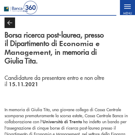
Salta al contenuto principale
MENU
Borsa ricerca post-laurea,
presso
il Dipartimento di
Economia e
in memoria di
Management,
Giulia Tita.
Candidature da presentare entro e non oltre
il
15.11.2021
In memoria di Giulia Tita, una giovane collega di Cassa Centrale
scomparsa prematuramente la scorsa estate, Cassa Centrale Banca in
collaborazione con l'
ha indetto un bando per
Università di Trento
l'assegnazione di cinque borse di ricerca post-laurea presso il
Dipartimento di Economia e Management, nel settore della Finanza