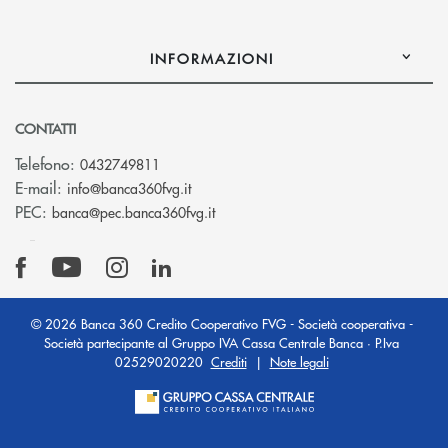
INFORMAZIONI
CONTATTI
Telefono:
0432749811
(si apre l’app di posta elettronica)
E-mail:
info@banca360fvg.it
(si apre l’app di posta elettronica)
PEC:
banca@pec.banca360fvg.it
© 2026 Banca 360 Credito Cooperativo FVG - Società cooperativa -
Società partecipante al Gruppo IVA Cassa Centrale Banca · P.Iva
02529020220
Crediti
|
Note legali