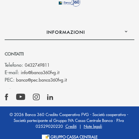
INFORMAZIONI
CONTATTI
Telefono:
0432749811
(si apre l’app di posta elettronica)
E-mail:
info@banca360fvg.it
(si apre l’app di posta elettronica)
PEC:
banca@pec.banca360fvg.it
© 2026 Banca 360 Credito Cooperativo FVG - Società cooperativa -
Società partecipante al Gruppo IVA Cassa Centrale Banca · P.Iva
02529020220
Crediti
|
Note legali