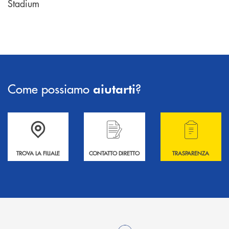
Stadium
Come possiamo
?
aiutarti
Accedi all' elenco completo delle filiali .
Hai bisogno di informazioni? Contattaci !
Hai bisogno di alcuni
TROVA LA FILIALE
CONTATTO DIRETTO
TRASPARENZA