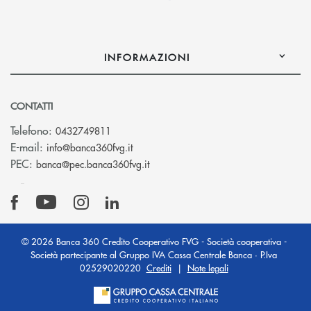
INFORMAZIONI
CONTATTI
Telefono:
0432749811
(si apre l’app di posta elettronica)
E-mail:
info@banca360fvg.it
(si apre l’app di posta elettronica)
PEC:
banca@pec.banca360fvg.it
© 2026 Banca 360 Credito Cooperativo FVG - Società cooperativa -
Società partecipante al Gruppo IVA Cassa Centrale Banca · P.Iva
02529020220
Crediti
|
Note legali