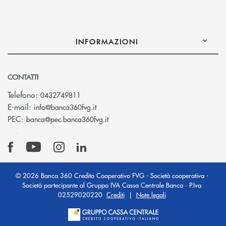
INFORMAZIONI
CONTATTI
Telefono:
0432749811
(si apre l’app di posta elettronica)
E-mail:
info@banca360fvg.it
(si apre l’app di posta elettronica)
PEC:
banca@pec.banca360fvg.it
© 2026 Banca 360 Credito Cooperativo FVG - Società cooperativa -
Società partecipante al Gruppo IVA Cassa Centrale Banca · P.Iva
02529020220
Crediti
|
Note legali