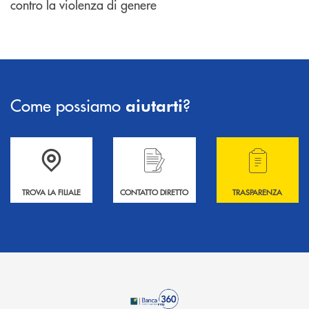
contro la violenza di genere
Come possiamo
?
aiutarti
Accedi all' elenco completo delle filiali .
Hai bisogno di informazioni? Contattaci !
Hai bisogno di alcuni
TROVA LA FILIALE
CONTATTO DIRETTO
TRASPARENZA