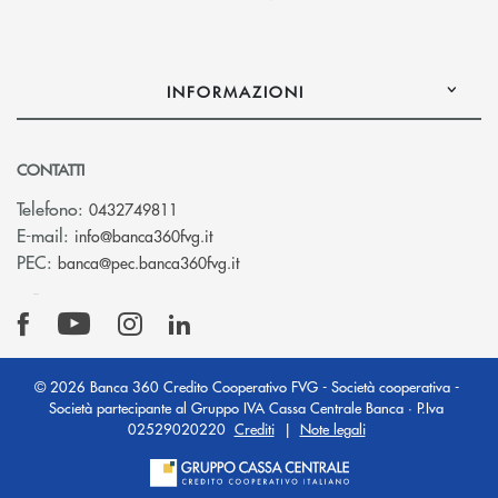
INFORMAZIONI
CONTATTI
Telefono:
0432749811
(si apre l’app di posta elettronica)
E-mail:
info@banca360fvg.it
(si apre l’app di posta elettronica)
PEC:
banca@pec.banca360fvg.it
© 2026 Banca 360 Credito Cooperativo FVG - Società cooperativa -
Società partecipante al Gruppo IVA Cassa Centrale Banca · P.Iva
02529020220
Crediti
|
Note legali