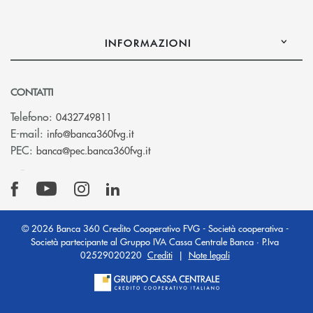
INFORMAZIONI
CONTATTI
Telefono:
0432749811
(si apre l’app di posta elettronica)
E-mail:
info@banca360fvg.it
(si apre l’app di posta elettronica)
PEC:
banca@pec.banca360fvg.it
© 2026 Banca 360 Credito Cooperativo FVG - Società cooperativa -
Società partecipante al Gruppo IVA Cassa Centrale Banca · P.Iva
02529020220
Crediti
|
Note legali