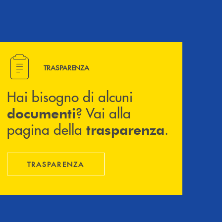
Hai bisogno di alcuni documenti ? Vai alla pagina della 
TRASPARENZA
Hai bisogno di alcuni
? Vai alla
documenti
pagina della
.
trasparenza
TRASPARENZA