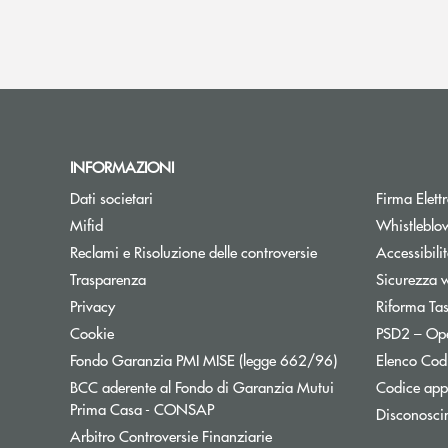
INFORMAZIONI
Dati societari
Firma Elet
Mifid
Whistleblo
Reclami e Risoluzione delle controversie
Accessibili
Trasparenza
Sicurezza 
Privacy
Riforma Ta
Cookie
PSD2 – Op
Apre una nuova f
Fondo Garanzia PMI MISE (legge 662/96)
Elenco Codi
BCC aderente al Fondo di Garanzia Mutui
Codice appa
Apre una nuova finestra
Prima Casa - CONSAP
Disconosci
Apre una nuova finestra
Arbitro Controversie Finanziarie