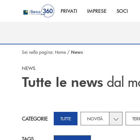
Salta al contenuto principale
PRIVATI
IMPRESE
SOCI
Sei nella pagina:
Home
/
News
NEWS
dal m
Tutte le news
Toggle subca
CATEGORIE
TUTTE
NOVITÀ
TER
TAGS