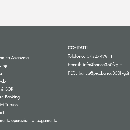
CONTATTI
Telefono:
0432749811
tronica Avanzata
(si 
E-mail:
info@banca360fvg.it
Apre una nuova finestra
wing
PEC:
banca@pec.banca360fvg.it
tà
web
Apre una nuova finestra
ssi IBOR
Apre una nuova finestra
en Banking
inestra
Apre una nuova finestra
ci Tributo
lti
mento operazioni di pagamento