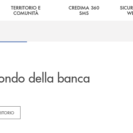
TERRITORIO E
CREDIMA 360
SICU
COMUNITÀ
SMS
W
ondo della banca
tegories dropdown for Novità
RITORIO