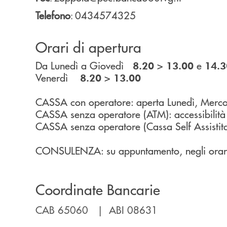
Telefono
0434574325
:
Orari di apertura
Da Lunedì a Giovedì
>
e
8.20
13.00
14.3
Venerdì
>
8.20
13.00
CASSA con operatore: aperta Lunedì, Merco
CASSA senza operatore (ATM): accessibilità h2
CASSA senza operatore (Cassa Self Assistita): 
CONSULENZA: su appuntamento, negli orari d
Coordinate Bancarie
CAB 65060 | ABI 08631