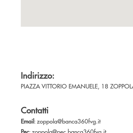
Indirizzo:
PIAZZA VITTORIO EMANUELE, 18
ZOPPO
Contatti
Email
zoppola@banca360fvg.it
:
Pec
zoppola@pec.banca360fvg.it
: