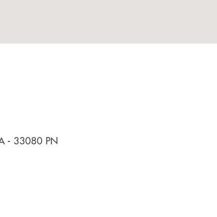
LA
- 33080
PN