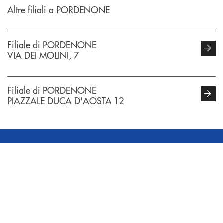
Altre filiali a PORDENONE
Filiale di PORDENONE
VIA DEI MOLINI, 7
Filiale di PORDENONE
PIAZZALE DUCA D'AOSTA 12
INBANK
Come possiamo
?
aiutarti
Accedi all' elenco completo delle filiali .
Hai bisogno di informazioni? Contattaci !
Hai bisogno di alcuni