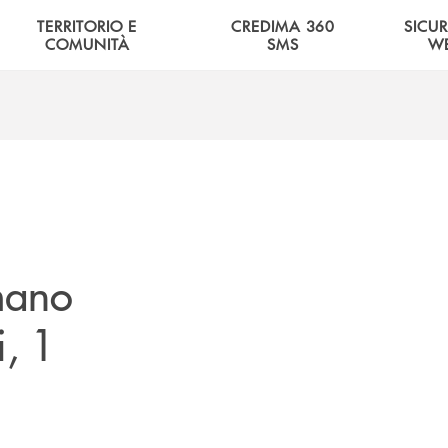
TERRITORIO E
CREDIMA 360
SICU
COMUNITÀ
SMS
W
amano
i, 1