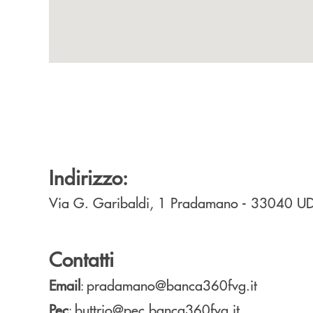
Indirizzo:
Via G. Garibaldi, 1
Pradamano
- 33040
U
Contatti
Email
pradamano@banca360fvg.it
:
Pec
buttrio@pec.banca360fvg.it
: