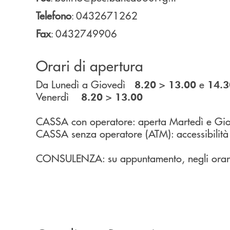
Telefono
0432671262
:
Fax
0432749906
:
Orari di apertura
Da Lunedì a Giovedì
>
e
8.20
13.00
14.3
Venerdì
>
8.20
13.00
CASSA con operatore: aperta Martedì e Gi
CASSA senza operatore (ATM): accessibilità h2
CONSULENZA: su appuntamento, negli orari d