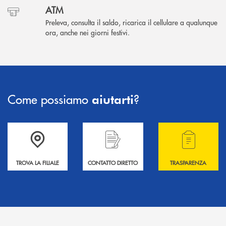
ATM
Preleva, consulta il saldo, ricarica il cellulare a qualunque
ora, anche nei giorni festivi.
Come possiamo
?
aiutarti
Accedi all' elenco completo delle filiali .
Hai bisogno di informazioni? Contattaci !
Hai bisogno di alcuni
TROVA LA FILIALE
CONTATTO DIRETTO
TRASPARENZA