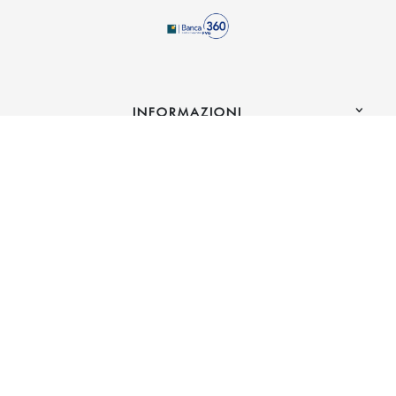
INFORMAZIONI
INBANK
CONTATTI
Telefono:
0432749811
(si apre l’app di posta elettronica)
E-mail:
info@banca360fvg.it
(si apre l’app di posta elettronica)
PEC:
banca@pec.banca360fvg.it
© 2026 Banca 360 Credito Cooperativo FVG - Società cooperativa -
Società partecipante al Gruppo IVA Cassa Centrale Banca · P.Iva
02529020220
Crediti
|
Note legali