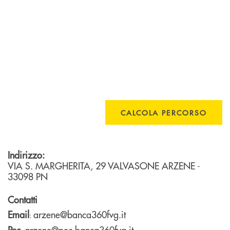
CALCOLA PERCORSO
Indirizzo:
VIA S. MARGHERITA, 29
VALVASONE ARZENE
-
33098
PN
Contatti
Email
arzene@banca360fvg.it
:
Pec
arzene@pec.banca360fvg.it