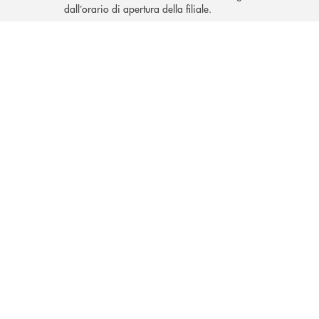
dall’orario di apertura della filiale.
INBANK
Come possiamo
?
aiutarti
Accedi all' elenco completo delle filiali .
Hai bisogno di informazioni? Contattaci !
Hai bisogno di alcuni
TROVA LA FILIALE
CONTATTO DIRETTO
TRASPARENZA