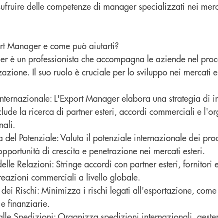
ufruire delle competenze di manager specializzati nei merca
ort Manager e come può aiutarti?
er è un professionista che accompagna le aziende nel proc
azione. Il suo ruolo è cruciale per lo sviluppo nei mercati e
Internazionale: L'Export Manager elabora una strategia di i
lude la ricerca di partner esteri, accordi commerciali e l'
nali.
del Potenziale: Valuta il potenziale internazionale dei prod
 opportunità di crescita e penetrazione nei mercati esteri.
elle Relazioni: Stringe accordi con partner esteri, fornitori e
eazioni commerciali a livello globale.
dei Rischi: Minimizza i rischi legati all'esportazione, come 
e finanziarie.
lle Spedizioni: Organizza spedizioni internazionali, geste