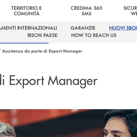
TERRITORIO E
CREDIMA 360
SICU
COMUNITÀ
SMS
W
AMENTI INTERNAZIONALI
GARANZIE
NUOVI SBO
AMENTI INTERNAZIONALI
GARANZIE
NUOVI SBO
RISCHI PAESE
HOW TO REACH US
RISCHI PAESE
HOW TO REACH US
/
Assistenza da parte di Export Manager
di Export Manager