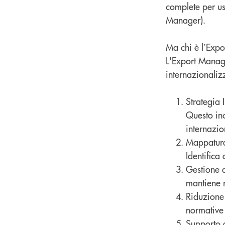
complete per us
Manager).
Ma chi è l’Exp
L'Export Manag
internazionalizz
Strategia 
Questo inc
internazio
Mappatura 
Identifica
Gestione d
mantiene r
Riduzione 
normative 
Supporto a