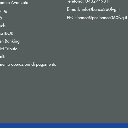
Telefono:
0432749811
tronica Avanzata
(si 
E-mail:
info@banca360fvg.it
Apre una nuova finestra
wing
PEC:
banca@pec.banca360fvg.it
tà
web
Apre una nuova finestra
ssi IBOR
Apre una nuova finestra
en Banking
inestra
Apre una nuova finestra
ci Tributo
lti
mento operazioni di pagamento