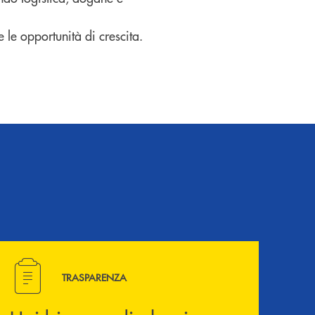
 le opportunità di crescita.
Hai bisogno di alcuni documenti ? Vai alla pagina della 
TRASPARENZA