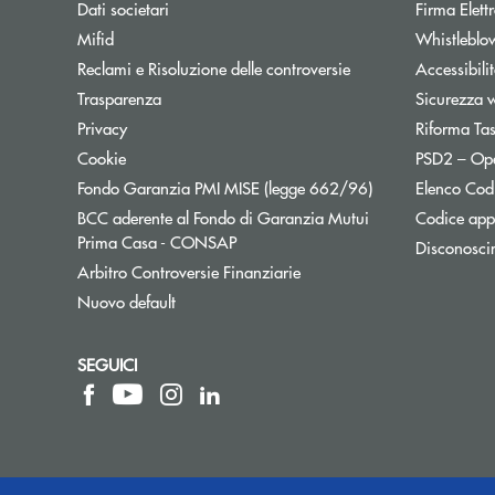
Dati societari
Firma Elet
Mifid
Whistleblo
Reclami e Risoluzione delle controversie
Accessibili
Trasparenza
Sicurezza 
Privacy
Riforma Ta
Cookie
PSD2 – Op
Apre una nuova f
Fondo Garanzia PMI MISE (legge 662/96)
Elenco Codi
BCC aderente al Fondo di Garanzia Mutui
Codice appa
Apre una nuova finestra
Prima Casa - CONSAP
Disconosci
Apre una nuova finestra
Arbitro Controversie Finanziarie
Nuovo default
SEGUICI