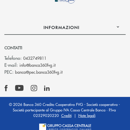
INFORMAZIONI
CONTATTI
Telefono:
0432749811
(si apre l’app di posta elettronica)
E-mail:
info@banca360fvg.it
(si apre l’app di posta elettronica)
PEC:
banca@pec.banca360fvg.it
© 2026 Banca 360 Credito Cooperativo FVG - Società cooperativa -
Società partecipante al Gruppo IVA Cassa Centrale Banca · P.Iva
02529020220
Crediti
|
Note legali