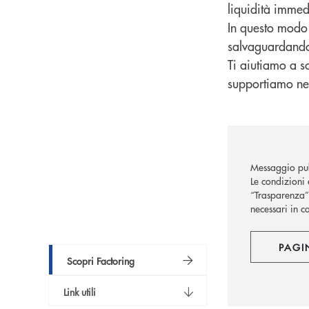
liquidità immedi
In questo modo p
salvaguardando 
Ti aiutiamo a sc
supportiamo nell
Messaggio pub
Le condizioni 
“Trasparenza” 
necessari in c
PAGI
Scopri Factoring
Link utili