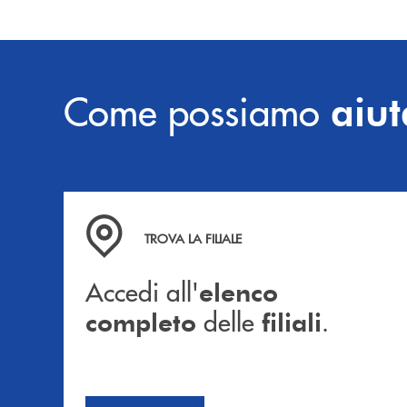
Come possiamo
aiut
Accedi all' elenco completo delle filiali .
TROVA LA FILIALE
Accedi all'
elenco
delle
.
completo
filiali