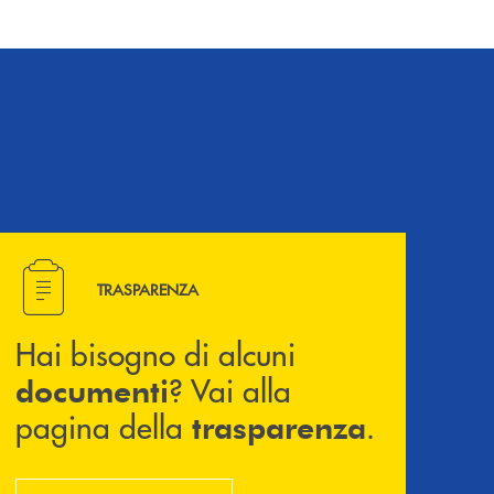
Hai bisogno di alcuni documenti ? Vai alla pagina della 
TRASPARENZA
Hai bisogno di alcuni
? Vai alla
documenti
pagina della
.
trasparenza