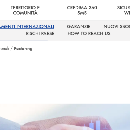
TERRITORIO E
CREDIMA 360
SICU
COMUNITÀ
SMS
W
AMENTI INTERNAZIONALI
GARANZIE
NUOVI SBO
AMENTI INTERNAZIONALI
GARANZIE
NUOVI SBO
RISCHI PAESE
HOW TO REACH US
RISCHI PAESE
HOW TO REACH US
ionali
/
Factoring