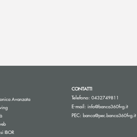
CONTATTI
Telefono:
0432749811
tronica Avanzata
(si 
E-mail:
info@banca360fvg.it
Apre una nuova finestra
wing
PEC:
banca@pec.banca360fvg.it
tà
web
Apre una nuova finestra
ssi IBOR