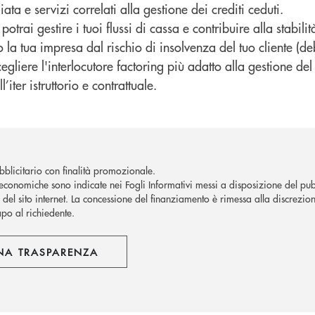
ata e servizi correlati alla gestione dei crediti ceduti.
otrai gestire i tuoi flussi di cassa e contribuire alla stabilit
la tua impresa dal rischio di insolvenza del tuo cliente (de
egliere l'interlocutore factoring più adatto alla gestione del 
’iter istruttorio e contrattuale.
blicitario con finalità promozionale.
economiche sono indicate nei Fogli Informativi messi a disposizione del pubb
del sito internet.
La concessione del finanziamento è rimessa alla discrezion
apo al richiedente.
NA TRASPARENZA