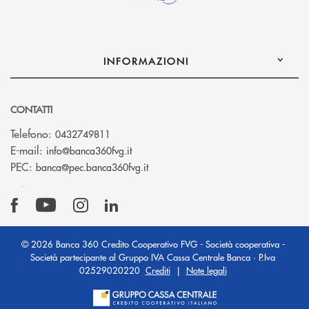
INFORMAZIONI
CONTATTI
Telefono:
0432749811
(si apre l’app di posta elettronica)
E-mail:
info@banca360fvg.it
(si apre l’app di posta elettronica)
PEC:
banca@pec.banca360fvg.it
© 2026 Banca 360 Credito Cooperativo FVG - Società cooperativa -
Società partecipante al Gruppo IVA Cassa Centrale Banca · P.Iva
02529020220
Crediti
|
Note legali