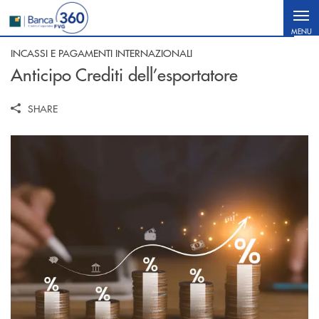
Salta al contenuto principale
MENU
INCASSI E PAGAMENTI INTERNAZIONALI
Anticipo Crediti dell’esportatore
SHARE