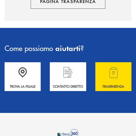
PAGINA TRASPARENZA
Come possiamo
?
aiutarti
Accedi all' elenco completo delle filiali .
Hai bisogno di informazioni? Contattaci !
Hai bisogno di alcuni
TROVA LA FILIALE
CONTATTO DIRETTO
TRASPARENZA