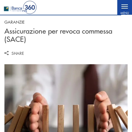
Salta al contenuto principale
MENU
GARANZIE
Assicurazione per revoca commessa
(SACE)
SHARE