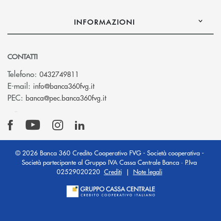
INFORMAZIONI
CONTATTI
Telefono:
0432749811
(si apre l’app di posta elettronica)
E-mail:
info@banca360fvg.it
(si apre l’app di posta elettronica)
PEC:
banca@pec.banca360fvg.it
© 2026 Banca 360 Credito Cooperativo FVG - Società cooperativa -
Società partecipante al Gruppo IVA Cassa Centrale Banca · P.Iva
02529020220
Crediti
|
Note legali