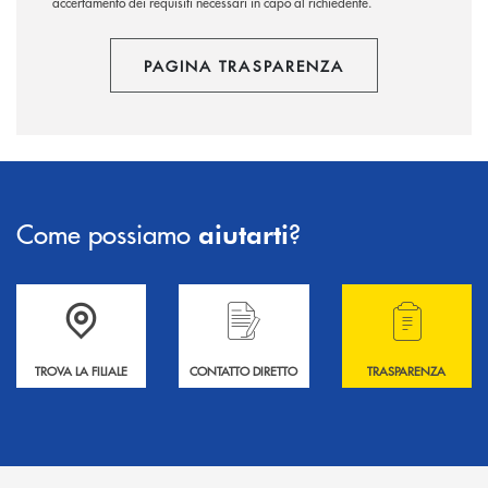
accertamento dei requisiti necessari in capo al richiedente.
PAGINA TRASPARENZA
Come possiamo
?
aiutarti
Accedi all' elenco completo delle filiali .
Hai bisogno di informazioni? Contattaci !
Hai bisogno di alcuni
TROVA LA FILIALE
CONTATTO DIRETTO
TRASPARENZA