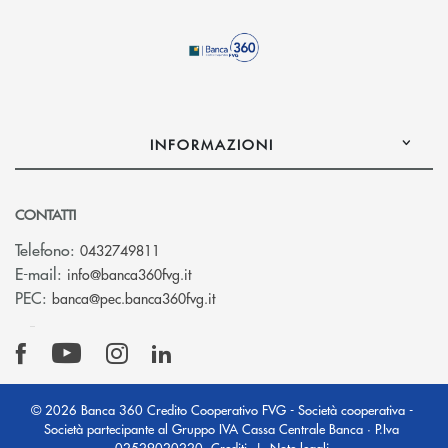
INFORMAZIONI
CONTATTI
Telefono:
0432749811
(si apre l’app di posta elettronica)
E-mail:
info@banca360fvg.it
(si apre l’app di posta elettronica)
PEC:
banca@pec.banca360fvg.it
© 2026 Banca 360 Credito Cooperativo FVG - Società cooperativa -
Società partecipante al Gruppo IVA Cassa Centrale Banca · P.Iva
02529020220
Crediti
|
Note legali