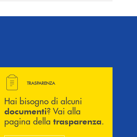
Hai bisogno di alcuni documenti ? Vai alla pagina della 
TRASPARENZA
Hai bisogno di alcuni
? Vai alla
documenti
pagina della
.
trasparenza