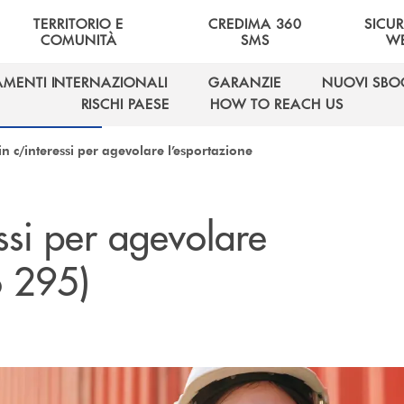
TERRITORIO E
CREDIMA 360
SICU
COMUNITÀ
SMS
W
AMENTI INTERNAZIONALI
GARANZIE
NUOVI SBO
AMENTI INTERNAZIONALI
GARANZIE
NUOVI SBO
RISCHI PAESE
HOW TO REACH US
RISCHI PAESE
HOW TO REACH US
in c/interessi per agevolare l’esportazione
essi per agevolare
o 295)