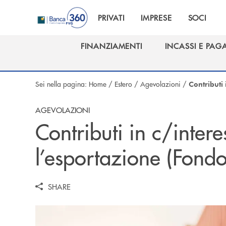
Salta al contenuto principale
PRIVATI
IMPRESE
SOCI
FINANZIAMENTI
INCASSI E PAG
FINANZIAMENTI
INCASSI E PAG
Sei nella pagina:
Home
/
Estero
/
Agevolazioni
/
Contributi 
AGEVOLAZIONI
Contributi in c/inter
l’esportazione (Fond
SHARE