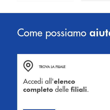
Come possiamo
aiut
Accedi all' elenco completo delle filiali .
TROVA LA FILIALE
Accedi all'
elenco
delle
.
completo
filiali