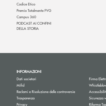
Codice Etico
Premio Totalmente FVG
Campus 360
PODCAST AI CONFINI
DELLA STORIA
INFORMAZIONI
Dati societari
Firma Elet
Mifid
Whistleblo
Reclami e Risoluzione delle controversie
Accessibili
Trasparenza
Sicurezza 
Privacy
Riforma Ta