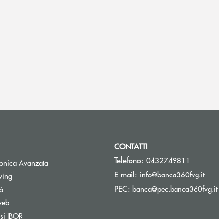
CONTATTI
Telefono:
0432749811
tronica Avanzata
(si 
E-mail:
info@banca360fvg.it
Apre una nuova finestra
wing
PEC:
banca@pec.banca360fvg.it
tà
web
Apre una nuova finestra
ssi IBOR