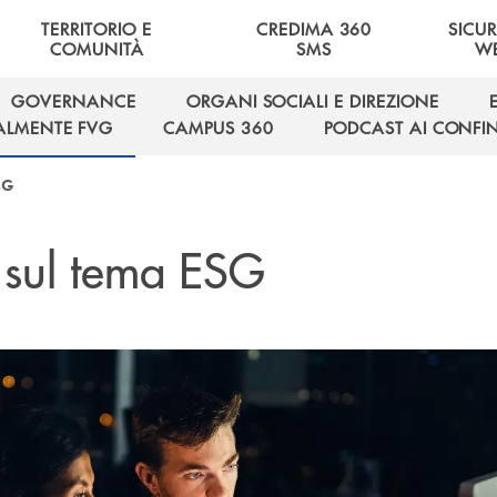
TERRITORIO E
CREDIMA 360
SICU
COMUNITÀ
SMS
W
GOVERNANCE
ORGANI SOCIALI E DIREZIONE
GOVERNANCE
ORGANI SOCIALI E DIREZIONE
ALMENTE FVG
CAMPUS 360
PODCAST AI CONFIN
ALMENTE FVG
CAMPUS 360
PODCAST AI CONFIN
SG
o sul tema ESG