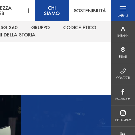
REZZA
CHI
|
SOSTENIBILITÀ
EB
SIAMO
MENU
menu destra
ESG 360
GRUPPO
CODICE ETICO
INBANK
ESG 360
GRUPPO
CODICE ETICO
I DELLA STORIA
INBANK
I DELLA STORIA
FILIALI
FILIALI
CONTATTI
CONTATTI
FACEBOOK
FACEBOOK
INSTAGRAM
INSTAGRAM