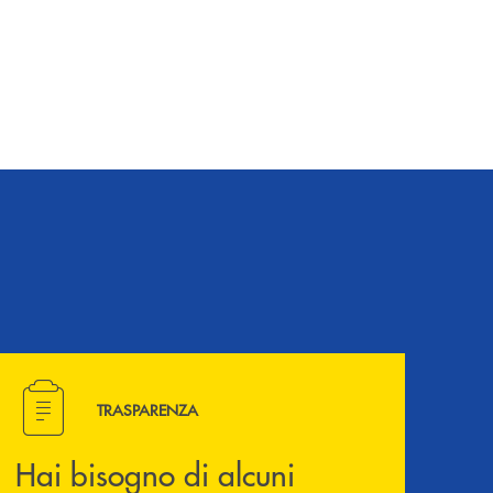
Hai bisogno di alcuni documenti ? Vai alla pagina della 
TRASPARENZA
Hai bisogno di alcuni