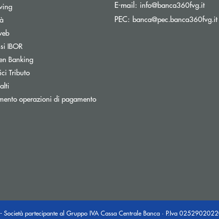
(si 
E-mail:
info@banca360fvg.it
Apre una nuova finestra
wing
PEC:
banca@pec.banca360fvg.it
tà
web
Apre una nuova finestra
ssi IBOR
Apre una nuova finestra
en Banking
inestra
Apre una nuova finestra
ci Tributo
lti
mento operazioni di pagamento
- Società partecipante al Gruppo IVA Cassa Centrale Banca · P.Iva 025290202