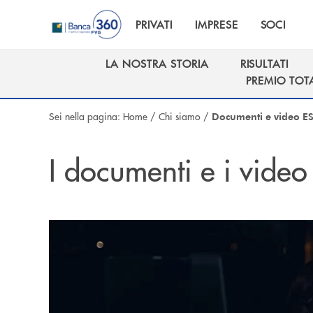
Salta al contenuto principale
PRIVATI
IMPRESE
SOCI
LA NOSTRA STORIA
RISULTATI
LA NOSTRA STORIA
RISULTATI
PREMIO TOT
PREMIO TOT
Sei nella pagina:
Home
/
Chi siamo
/
Documenti e video E
I documenti e i vide