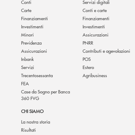
Conti
Servizi digitali
Carte
Conti e carte
Finanziamenti
Finanziamenti
Investimenti
Investimenti
Minori
Assicurazioni
Previdenza
PNRR
Assicurazioni
Contributi e agevolazioni
Inbank
POS
Servizi
Estero
Trecentosessanta
Agribusiness
FEA
Case da Sogno per Banca
360 FVG
CHI SIAMO
La nostra storia
Risultati