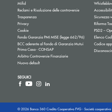
Mifid
Whistleblo
Reclami e Risoluzione delle controversie
Accessibili
Trasparenza
Sicurezza 
Privacy
Riforma Ta
Cookie
PSD2 – Op
Apre una nuova f
Fondo Garanzia PMI MISE (legge 662/96)
Elenco Codi
BCC aderente al Fondo di Garanzia Mutui
Codice appa
Apre una nuova finestra
Prima Casa - CONSAP
Disconosci
Apre una nuova finestra
Arbitro Controversie Finanziarie
Nuovo default
SEGUICI
© 2026 Banca 360 Credito Cooperativo FVG - Società cooperativa 