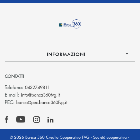
INFORMAZIONI
CONTATTI
Telefono:
0432749811
(si apre l’app di posta elettronica)
E-mail:
info@banca360fvg.it
(si apre l’app di posta elettronica)
PEC:
banca@pec.banca360fvg.it
© 2026 Banca 360 Credito Cooperativo FVG - Società cooperativa -