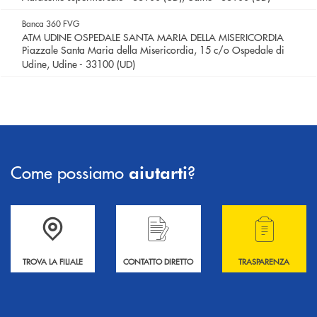
Banca 360 FVG
ATM UDINE OSPEDALE SANTA MARIA DELLA MISERICORDIA
Piazzale Santa Maria della Misericordia, 15 c/o Ospedale di
Udine, Udine - 33100 (UD)
Come possiamo
?
aiutarti
Accedi all' elenco completo delle filiali .
Hai bisogno di informazioni? Contattaci !
Hai bisogno di alcuni
TROVA LA FILIALE
CONTATTO DIRETTO
TRASPARENZA