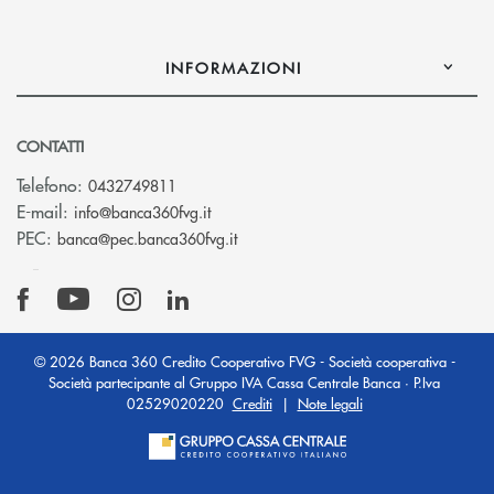
INFORMAZIONI
CONTATTI
Telefono:
0432749811
(si apre l’app di posta elettronica)
E-mail:
info@banca360fvg.it
(si apre l’app di posta elettronica)
PEC:
banca@pec.banca360fvg.it
© 2026 Banca 360 Credito Cooperativo FVG - Società cooperativa -
Società partecipante al Gruppo IVA Cassa Centrale Banca · P.Iva
02529020220
Crediti
|
Note legali