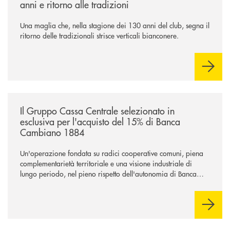
anni e ritorno alle tradizioni
Una maglia che, nella stagione dei 130 anni del club, segna il
ritorno delle tradizionali strisce verticali bianconere.
/news/il-gruppo-cassa-centrale-selezionato-in-esclusiva-per-lacquisto
Il Gruppo Cassa Centrale selezionato in
esclusiva per l'acquisto del 15% di Banca
Cambiano 1884
Un'operazione fondata su radici cooperative comuni, piena
complementarietà territoriale e una visione industriale di
lungo periodo, nel pieno rispetto dell'autonomia di Banca
Cambiano. Nei prossimi giorni verrà avviato il periodo di
negoziazione esclusiva per la finalizzazione dell’operazione.