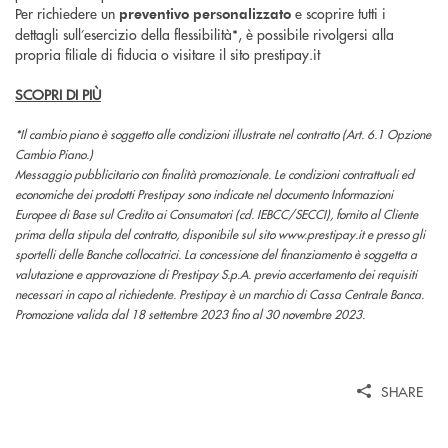
Per richiedere un
e scoprire tutti i
preventivo personalizzato
dettagli sull’esercizio della flessibilità*, è possibile rivolgersi alla
propria filiale di fiducia o visitare il sito prestipay.it
SCOPRI DI PIÙ
*Il cambio piano è soggetto alle condizioni illustrate nel contratto (Art. 6.1 Opzione
Cambio Piano.)
Messaggio pubblicitario con finalità promozionale. Le condizioni contrattuali ed
economiche dei prodotti Prestipay sono indicate nel documento Informazioni
Europee di Base sul Credito ai Consumatori (cd. IEBCC/SECCI), fornito al Cliente
prima della stipula del contratto, disponibile sul sito www.prestipay.it e presso gli
sportelli delle Banche collocatrici. La concessione del finanziamento è soggetta a
valutazione e approvazione di Prestipay S.p.A. previo accertamento dei requisiti
necessari in capo al richiedente. Prestipay è un marchio di Cassa Centrale Banca.
Promozione valida dal 18 settembre 2023 fino al 30 novembre 2023.
SHARE