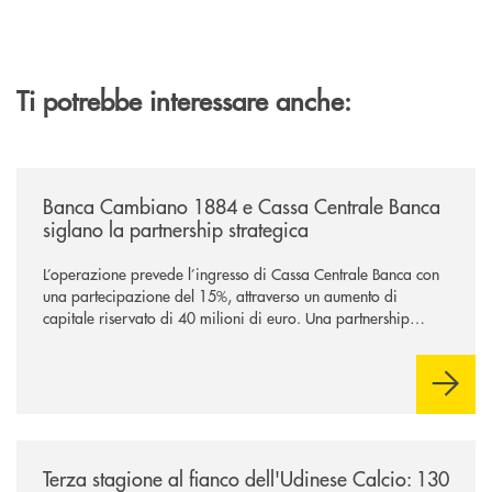
Ti potrebbe interessare anche:
/news/banca-cambiano-1884-e-cassa-centrale-banca-siglano-la-partner
Banca Cambiano 1884 e Cassa Centrale Banca
siglano la partnership strategica
L’operazione prevede l’ingresso di Cassa Centrale Banca con
una partecipazione del 15%, attraverso un aumento di
capitale riservato di 40 milioni di euro. Una partnership
industriale strategica, fondata sulla condivisione di valori
comuni e sulla prossimità ai territori, per ampliare l’offerta e
sostenere nuove opportunità di crescita e sviluppo.
/news/banca-360-fvg-e-udinese-calcio-tre-stagioni-insieme/
Terza stagione al fianco dell'Udinese Calcio: 130