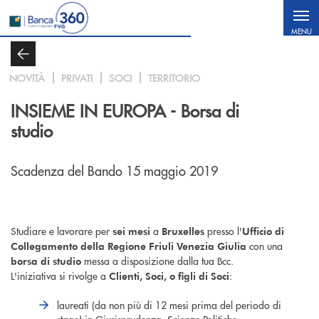
Salta al contenuto principale
MENU
NOVITÀ
PRIVATI
SOCI
TERRITORIO
INSIEME IN EUROPA - Borsa di
studio
Scadenza del Bando 15 maggio 2019
Studiare e lavorare per
a
presso l'
sei mesi
Bruxelles
Ufficio di
con una
Collegamento della Regione Friuli Venezia Giulia
messa a disposizione dalla tua Bcc.
borsa di studio
L'iniziativa si rivolge a
:
Clienti, Soci, o figli di Soci
laureati (da non più di 12 mesi prima del periodo di