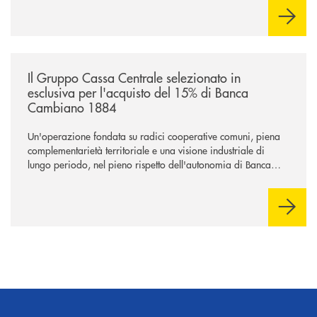
/news/il-gruppo-cassa-centrale-selezionato-in-esclusiva-per-lacquisto
Il Gruppo Cassa Centrale selezionato in
esclusiva per l'acquisto del 15% di Banca
Cambiano 1884
Un'operazione fondata su radici cooperative comuni, piena
complementarietà territoriale e una visione industriale di
lungo periodo, nel pieno rispetto dell'autonomia di Banca
Cambiano. Nei prossimi giorni verrà avviato il periodo di
negoziazione esclusiva per la finalizzazione dell’operazione.