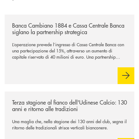
/news/banca-cambiano-1884-e-cassa-centrale-banca-siglano-la-partner
Banca Cambiano 1884 e Cassa Centrale Banca
siglano la partnership strategica
L’operazione prevede l’ingresso di Cassa Centrale Banca con
una partecipazione del 15%, attraverso un aumento di
capitale riservato di 40 milioni di euro. Una partnership
industriale strategica, fondata sulla condivisione di valori
comuni e sulla prossimità ai territori, per ampliare l’offerta e
sostenere nuove opportunità di crescita e sviluppo.
/news/banca-360-fvg-e-udinese-calcio-tre-stagioni-insieme/
Terza stagione al fianco dell'Udinese Calcio: 130
anni e ritorno alle tradizioni
Una maglia che, nella stagione dei 130 anni del club, segna il
ritorno delle tradizionali strisce verticali bianconere.