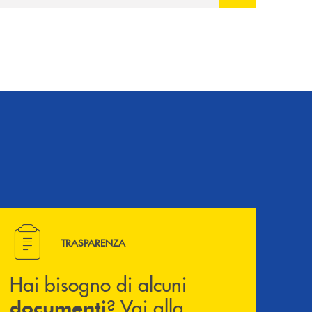
avviato il periodo di negoziazione
esclusiva per la finalizzazione
dell’operazione.
Hai bisogno di alcuni documenti ? Vai alla pagina della 
TRASPARENZA
Hai bisogno di alcuni
? Vai alla
documenti