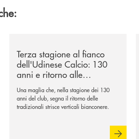
che:
ca-siglano-la-partnership-strategica/
/news/banca-360-fvg-e-udinese-calcio-tre-stagioni-in
/
Terza stagione al fianco
dell'Udinese Calcio: 130
anni e ritorno alle
tradizioni
Una maglia che, nella stagione dei 130
anni del club, segna il ritorno delle
tradizionali strisce verticali bianconere.