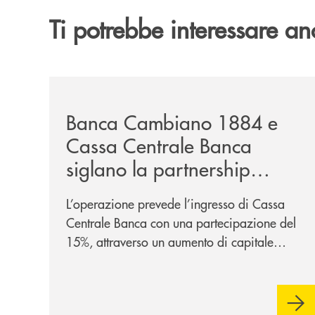
Ti potrebbe interessare an
/news/banca-cambiano-1884-e-cassa-centrale-ban
Banca Cambiano 1884 e
Cassa Centrale Banca
siglano la partnership
strategica
L’operazione prevede l’ingresso di Cassa
Centrale Banca con una partecipazione del
15%, attraverso un aumento di capitale
riservato di 40 milioni di euro. Una
partnership industriale strategica, fondata
sulla condivisione di valori comuni e sulla