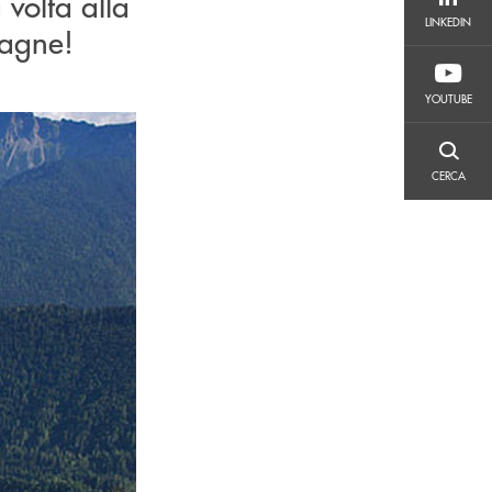
 volta alla
LINKEDIN
LINKEDIN
tagne!
YOUTUBE
YOUTUBE
CERCA
CERCA