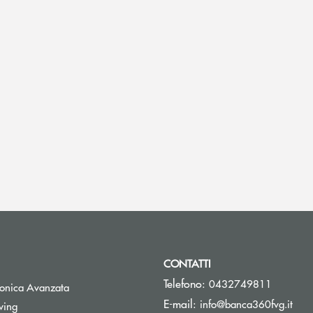
CONTATTI
Telefono:
0432749811
tronica Avanzata
(si 
E-mail:
info@banca360fvg.it
Apre una nuova finestra
wing