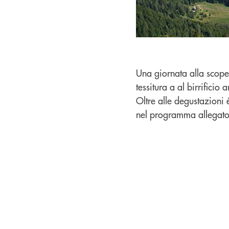
Una giornata alla scopert
tessitura a al birrificio a
Oltre alle degustazioni è
nel programma allegato