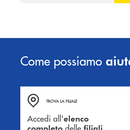
prossimità ai territori, per ampliare l’offerta
e sostenere nuove opportunità di crescita e
sviluppo.
Come possiamo
aiut
Accedi all' elenco completo delle filiali .
TROVA LA FILIALE
Accedi all'
elenco
delle
.
completo
filiali