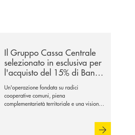
sieme/
news/il-gruppo-cassa-centrale-selezionato-in-esclusiva-p
Il Gruppo Cassa Centrale
selezionato in esclusiva per
l'acquisto del 15% di Banca
Cambiano 1884
Un'operazione fondata su radici
cooperative comuni, piena
complementarietà territoriale e una visione
industriale di lungo periodo, nel pieno
rispetto dell'autonomia di Banca
Cambiano. Nei prossimi giorni verrà