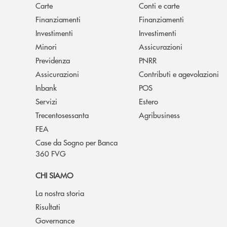
Carte
Conti e carte
Finanziamenti
Finanziamenti
Investimenti
Investimenti
Minori
Assicurazioni
Previdenza
PNRR
Assicurazioni
Contributi e agevolazioni
Inbank
POS
Servizi
Estero
Trecentosessanta
Agribusiness
FEA
Case da Sogno per Banca
360 FVG
CHI SIAMO
La nostra storia
Risultati
Governance