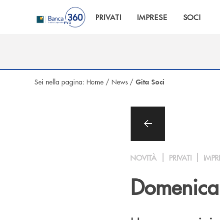
Salta al contenuto principale
PRIVATI
IMPRESE
SOCI
Sei nella pagina:
Home
/
News
/
Gita Soci
NOVITÀ
PRIVATI
IMPR
Domenica 