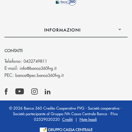
INFORMAZIONI
CONTATTI
Telefono:
0432749811
(si apre l’app di posta elettronica)
E-mail:
info@banca360fvg.it
(si apre l’app di posta elettronica)
PEC:
banca@pec.banca360fvg.it
© 2026 Banca 360 Credito Cooperativo FVG - Società cooperativa -
Società partecipante al Gruppo IVA Cassa Centrale Banca · P.Iva
02529020220
Crediti
|
Note legali