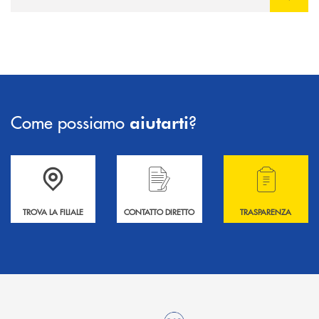
Come possiamo
?
aiutarti
Accedi all' elenco completo delle filiali .
Hai bisogno di informazioni? Contattaci !
Hai bisogno di alcuni
TROVA LA FILIALE
CONTATTO DIRETTO
TRASPARENZA