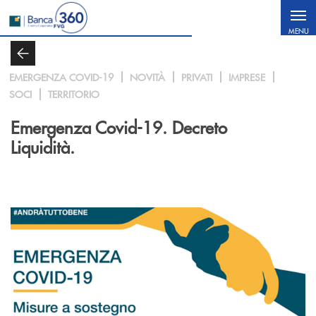
Salta al contenuto principale
MENU
EMERGENZA COVID-19
NOVITÀ
PRIVATI
IMPRESE
SOCI
TERRITORIO
Emergenza Covid-19. Decreto
Liquidità.