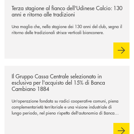
/news/banca-360-fvg-e-udinese-calcio-tre-stagioni-insieme/
Terza stagione al fianco dell'Udinese Calcio: 130
anni e ritorno alle tradizioni
Una maglia che, nella stagione dei 130 anni del club, segna il
ritorno delle tradizionali strisce verticali bianconere.
/news/il-gruppo-cassa-centrale-selezionato-in-esclusiva-per-lacquisto
Il Gruppo Cassa Centrale selezionato in
esclusiva per l'acquisto del 15% di Banca
Cambiano 1884
Un'operazione fondata su radici cooperative comuni, piena
complementarietà territoriale e una visione industriale di
lungo periodo, nel pieno rispetto dell'autonomia di Banca
Cambiano. Nei prossimi giorni verrà avviato il periodo di
negoziazione esclusiva per la finalizzazione dell’operazione.