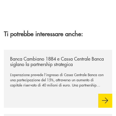
Ti potrebbe interessare anche:
/news/banca-cambiano-1884-e-cassa-centrale-banca-siglano-la-partner
Banca Cambiano 1884 e Cassa Centrale Banca
siglano la partnership strategica
L’operazione prevede l’ingresso di Cassa Centrale Banca con
una partecipazione del 15%, attraverso un aumento di
capitale riservato di 40 milioni di euro. Una partnership
industriale strategica, fondata sulla condivisione di valori
comuni e sulla prossimità ai territori, per ampliare l’offerta e
sostenere nuove opportunità di crescita e sviluppo.