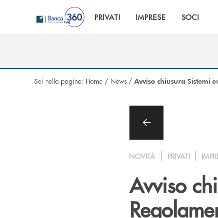
Salta al contenuto principale
PRIVATI
IMPRESE
SOCI
Sei nella pagina:
Home
/
News
/
Avviso chiusura Sistemi 
NOVITÀ
PRIVATI
IMPR
Avviso chi
Regolamen