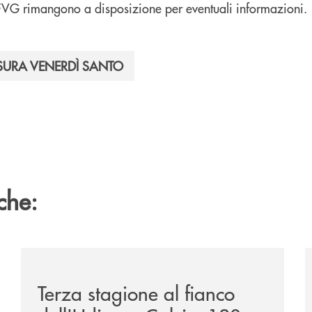
 FVG rimangono a disposizione per eventuali informazioni.
SURA VENERDÌ SANTO
che:
ca-siglano-la-partnership-strategica/
/news/banca-360-fvg-e-udinese-calcio-tre-stagioni-in
/
Terza stagione al fianco