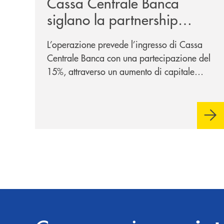
Cassa Centrale Banca
siglano la partnership
strategica
L’operazione prevede l’ingresso di Cassa
Centrale Banca con una partecipazione del
15%, attraverso un aumento di capitale
riservato di 40 milioni di euro. Una
partnership industriale strategica, fondata
sulla condivisione di valori comuni e sulla
prossimità ai territori, per ampliare l’offerta
e sostenere nuove opportunità di crescita e
sviluppo.