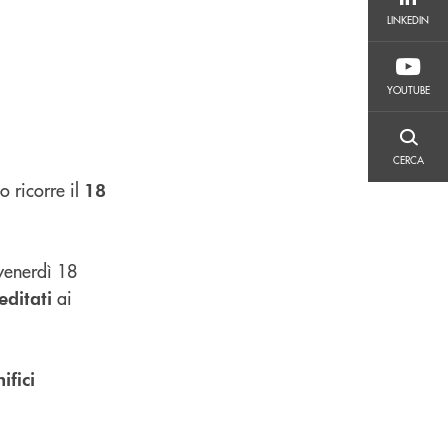
LINKEDIN
LINKEDIN
YOUTUBE
YOUTUBE
CERCA
CERCA
o ricorre il
18
venerdì 18
ai
editati
ifici