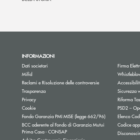
INFORMAZIONI
Dati societari
Firma Elet
Mifid
Whistleblo
Reclami e Risoluzione delle controversie
Accessibili
Trasparenza
Sicurezza 
Privacy
Riforma Ta
Cookie
PSD2 – Op
Apre una nuova f
Fondo Garanzia PMI MISE (legge 662/96)
Elenco Codi
BCC aderente al Fondo di Garanzia Mutui
Codice appa
Apre una nuova finestra
Prima Casa - CONSAP
Disconosci
Apre una nuova finestra
Arbitro Controversie Finanziarie