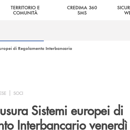
TERRITORIO E
CREDIMA 360
SICU
COMUNITÀ
SMS
W
europei di Regolamento Interbancario
ESE
SOCI
usura Sistemi europei di
to Interbancario venerdì