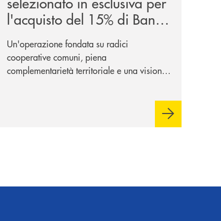
selezionato in esclusiva per
l'acquisto del 15% di Banca
Cambiano 1884
Un'operazione fondata su radici
cooperative comuni, piena
complementarietà territoriale e una visione
industriale di lungo periodo, nel pieno
rispetto dell'autonomia di Banca
Cambiano. Nei prossimi giorni verrà
avviato il periodo di negoziazione
esclusiva per la finalizzazione
dell’operazione.