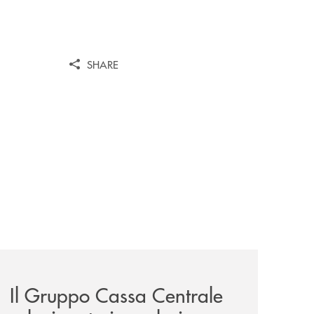
SHARE
sieme/
news/il-gruppo-cassa-centrale-selezionato-in-esclusiva-p
Il Gruppo Cassa Centrale