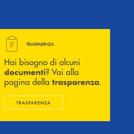
Hai bisogno di alcuni documenti ? Vai alla pagina della 
TRASPARENZA
Hai bisogno di alcuni
? Vai alla
documenti
pagina della
.
trasparenza
TRASPARENZA