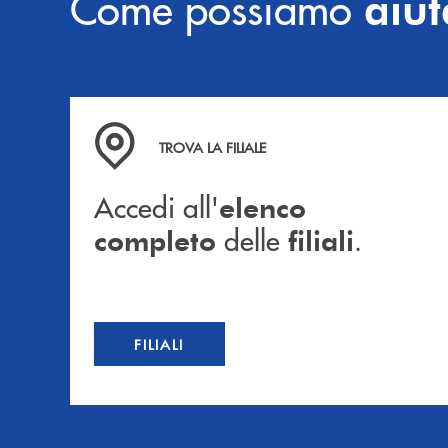
Come possiamo
aiut
Accedi all' elenco completo delle filiali .
TROVA LA FILIALE
Accedi all'
elenco
delle
.
completo
filiali
FILIALI