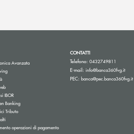
CONTATTI
Telefono:
0432749811
tronica Avanzata
(si 
E-mail:
info@banca360fvg.it
Apre una nuova finestra
wing
PEC:
banca@pec.banca360fvg.it
tà
web
Apre una nuova finestra
ssi IBOR
Apre una nuova finestra
en Banking
inestra
Apre una nuova finestra
ci Tributo
lti
mento operazioni di pagamento