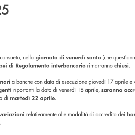
25
consueto, nella
(che quest'ann
giornata di venerdì santo
rimarranno
.
pei di Regolamento interbancario
chiusi
a banche con data di esecuzione giovedì 17 aprile e 
inari
riportanti la data di venerdì 18 aprile,
genti
saranno accr
ta di
.
martedì 22 aprile
relativamente alle modalità di accredito dei
variazioni
bon
.