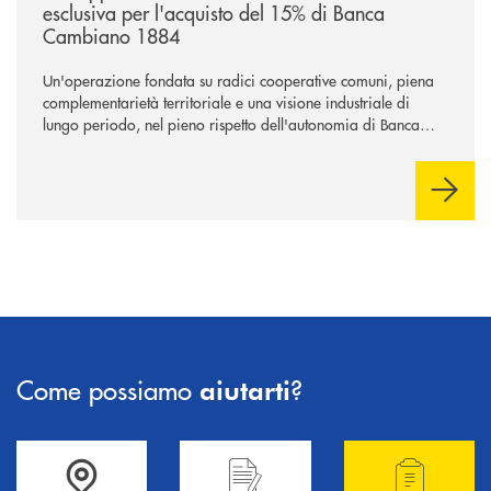
esclusiva per l'acquisto del 15% di Banca
Cambiano 1884
Un'operazione fondata su radici cooperative comuni, piena
complementarietà territoriale e una visione industriale di
lungo periodo, nel pieno rispetto dell'autonomia di Banca
Cambiano. Nei prossimi giorni verrà avviato il periodo di
negoziazione esclusiva per la finalizzazione dell’operazione.
Come possiamo
?
aiutarti
Accedi all' elenco completo delle filiali .
Hai bisogno di informazioni? Contattaci !
Hai bisogno di alcuni