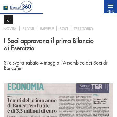
Salta al contenuto principale
MENU
NOVITÀ
PRIVATI
IMPRESE
SOCI
TERRITORIO
I Soci approvano il primo Bilancio
di Esercizio
Si è svolta sabato 4 maggio l'Assemblea dei Soci di
BancaTer