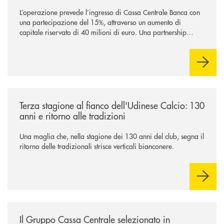
L’operazione prevede l’ingresso di Cassa Centrale Banca con
una partecipazione del 15%, attraverso un aumento di
capitale riservato di 40 milioni di euro. Una partnership
industriale strategica, fondata sulla condivisione di valori
comuni e sulla prossimità ai territori, per ampliare l’offerta e
sostenere nuove opportunità di crescita e sviluppo.
/news/banca-360-fvg-e-udinese-calcio-tre-stagioni-insieme/
Terza stagione al fianco dell'Udinese Calcio: 130
anni e ritorno alle tradizioni
Una maglia che, nella stagione dei 130 anni del club, segna il
ritorno delle tradizionali strisce verticali bianconere.
/news/il-gruppo-cassa-centrale-selezionato-in-esclusiva-per-lacquisto
Il Gruppo Cassa Centrale selezionato in