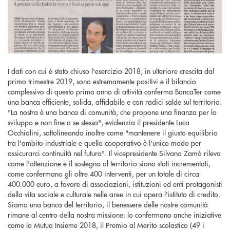
I dati con cui è stato chiuso l'esercizio 2018, in ulteriore crescita dal
primo trimestre 2019, sono estremamente positivi e il bilancio
complessivo di questo primo anno di attività conferma BancaTer come
una banca efficiente, solida, affidabile e con radici salde sul territorio.
"La nostra è una banca di comunità, che propone una finanza per lo
sviluppo e non fine a se stessa", evidenzia il presidente Luca
Occhialini, sottolineando inoltre come "mantenere il giusto equilibrio
tra l'ambito industriale e quello cooperativo è l'unico modo per
assicurarci continuità nel futuro". Il vicepresidente Silvano Zamò rileva
come l'attenzione e il sostegno al territorio siano stati incrementati,
come confermano gli oltre 400 interventi, per un totale di circa
400.000 euro, a favore di associazioni, istituzioni ed enti protagonisti
della vita sociale e culturale nelle aree in cui opera l'istituto di credito.
Siamo una banca del territorio, il benessere delle nostre comunità
rimane al centro della nostra missione: lo confermano anche iniziative
come la Mutua Insieme 2018, il Premio al Merito scolastico (49 i