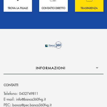
TROVA LA FILIALE
CONTATTO DIRETTO
TRASPARENZA
INFORMAZIONI
CONTATTI
Telefono:
0432749811
(si apre l’app di posta elettronica)
E-mail:
info@banca360fvg.it
(si apre l’app di posta elettronica)
PEC:
banca@pec.banca360fvg.it