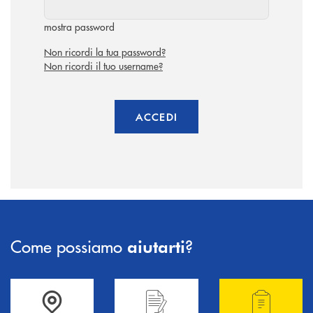
mostra password
Non ricordi la tua password?
Non ricordi il tuo username?
ACCEDI
Come possiamo
?
aiutarti
Accedi all' elenco completo delle filiali .
Hai bisogno di informazioni? Contattaci !
Hai bisogno di alcuni