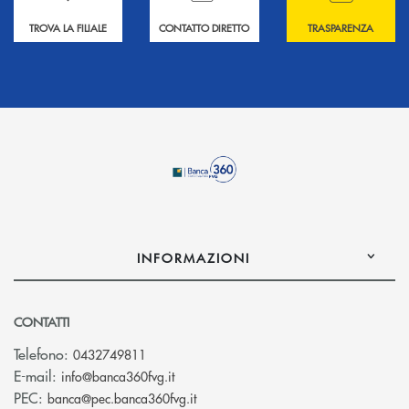
TROVA LA FILIALE
CONTATTO DIRETTO
TRASPARENZA
INFORMAZIONI
CONTATTI
Telefono:
0432749811
(si apre l’app di posta elettronica)
E-mail:
info@banca360fvg.it
(si apre l’app di posta elettronica)
PEC:
banca@pec.banca360fvg.it