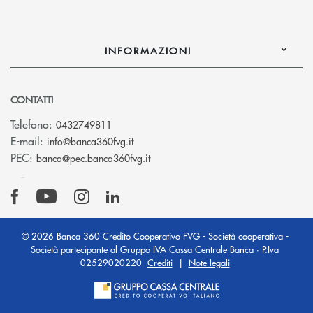
INFORMAZIONI
CONTATTI
Telefono:
0432749811
(si apre l’app di posta elettronica)
E-mail:
info@banca360fvg.it
(si apre l’app di posta elettronica)
PEC:
banca@pec.banca360fvg.it
© 2026 Banca 360 Credito Cooperativo FVG - Società cooperativa -
Società partecipante al Gruppo IVA Cassa Centrale Banca · P.Iva
02529020220
Crediti
|
Note legali