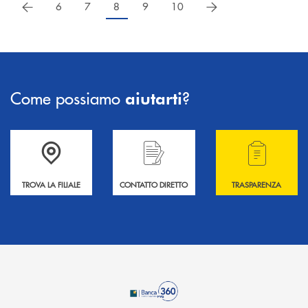
precedente
successivo
6
7
8
9
10
Come possiamo
?
aiutarti
Accedi all' elenco completo delle filiali .
Hai bisogno di informazioni? Contattaci !
Hai bisogno di alcuni
TROVA LA FILIALE
CONTATTO DIRETTO
TRASPARENZA