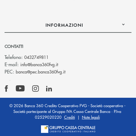
INFORMAZIONI
CONTATTI
Telefono:
0432749811
(si apre l’app di posta elettronica)
E-mail:
info@banca360fvg.it
(si apre l’app di posta elettronica)
PEC:
banca@pec.banca360fvg.it
© 2026 Banca 360 Credito Cooperativo FVG - Società cooperativa -
Società partecipante al Gruppo IVA Cassa Centrale Banca · P.Iva
02529020220
Crediti
|
Note legali