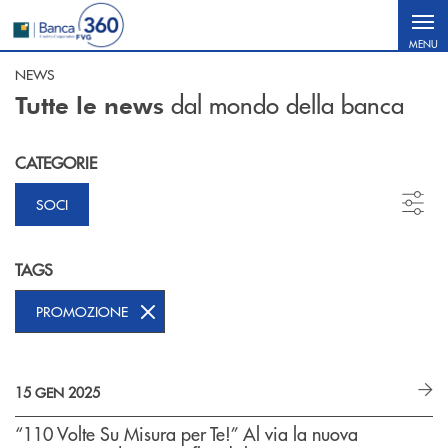
Salta al contenuto principale
MENU
NEWS
dal mondo della banca
Tutte le news
CATEGORIE
SOCI
TAGS
PROMOZIONE
15 GEN 2025
“110 Volte Su Misura per Te!” Al via la nuova