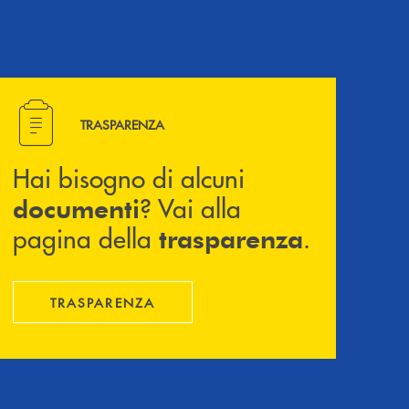
Hai bisogno di alcuni documenti ? Vai alla pagina della 
TRASPARENZA
Hai bisogno di alcuni
? Vai alla
documenti
pagina della
.
trasparenza
TRASPARENZA