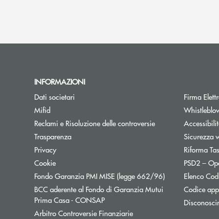
INFORMAZIONI
Dati societari
Firma Elet
Mifid
Whistleblo
Reclami e Risoluzione delle controversie
Accessibili
Trasparenza
Sicurezza 
Privacy
Riforma Ta
Cookie
PSD2 – Op
Apre una nuova f
Fondo Garanzia PMI MISE (legge 662/96)
Elenco Codi
BCC aderente al Fondo di Garanzia Mutui
Codice appa
Apre una nuova finestra
Prima Casa - CONSAP
Disconosci
Apre una nuova finestra
Arbitro Controversie Finanziarie