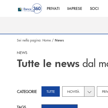
Salta al contenuto principale
PRIVATI
IMPRESE
SOCI
Sei nella pagina:
Home
/
News
NEWS
dal m
Tutte le news
Toggle subca
CATEGORIE
TUTTE
NOVITÀ
PRI
TAGS