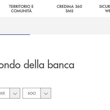
TERRITORIO E
CREDIMA 360
SICU
COMUNITÀ
SMS
W
ondo della banca
tegories dropdown for Novità
Toggle subcategories dropdown for Privati
Toggle subcategories dropdown for Soc
VATI
SOCI