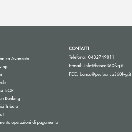
CONTATTI
Telefono:
0432749811
tronica Avanzata
(si 
E-mail:
info@banca360fvg.it
Apre una nuova finestra
wing
PEC:
banca@pec.banca360fvg.it
tà
web
Apre una nuova finestra
ssi IBOR
Apre una nuova finestra
en Banking
inestra
Apre una nuova finestra
ci Tributo
lti
mento operazioni di pagamento