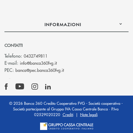
INFORMAZIONI
CONTATTI
Telefono:
0432749811
(si apre l’app di posta elettronica)
E-mail:
info@banca360fvg.it
(si apre l’app di posta elettronica)
PEC:
banca@pec.banca360fvg.it
© 2026 Banca 360 Credito Cooperativo FVG - Società cooperativa -
Società partecipante al Gruppo IVA Cassa Centrale Banca · P.Iva
02529020220
Crediti
|
Note legali