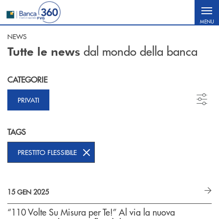
Salta al contenuto principale
MENU
NEWS
dal mondo della banca
Tutte le news
CATEGORIE
PRIVATI
TAGS
PRESTITO FLESSIBILE
15 GEN 2025
“110 Volte Su Misura per Te!” Al via la nuova