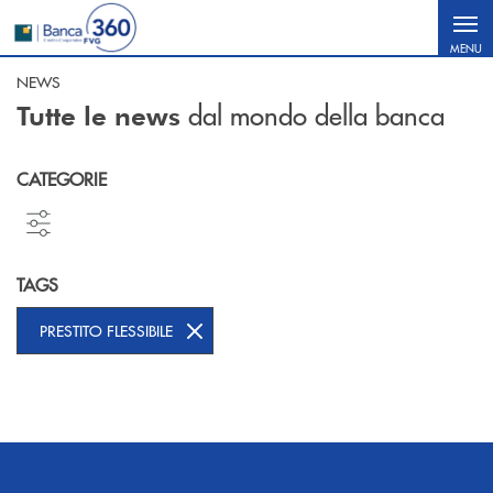
Salta al contenuto principale
MENU
NEWS
dal mondo della banca
Tutte le news
CATEGORIE
TAGS
PRESTITO FLESSIBILE