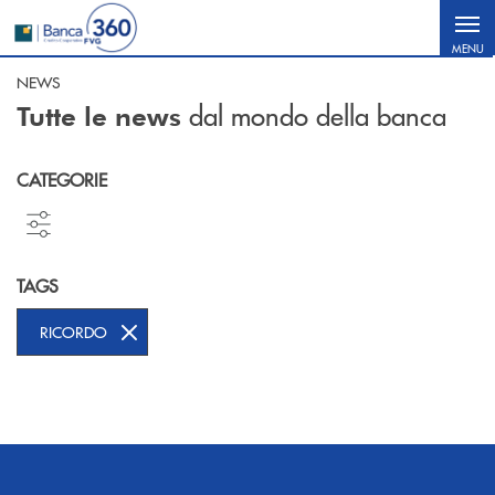
Salta al contenuto principale
MENU
NEWS
dal mondo della banca
Tutte le news
CATEGORIE
TAGS
RICORDO