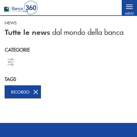
Salta al contenuto principale
MENU
NEWS
dal mondo della banca
Tutte le news
CATEGORIE
TAGS
RICORDO